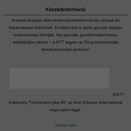
Készletinformáció
A webáruházban feltüntetett készletinformációk valósak és
folyamatosan frissülnek. Kínálatunkat a vevői igények alapján
rendszeresen bővítjük. Ha speciális gumiterméket keres,
érdeklődjön nálunk – a KTT legyen az Ön professzionális
tömítéstechnikai partnere!
A KTT
Kubinszky Tömítéstechnika Kft. az Axel Johnson International
cégcsoport tagja.
axinter.com