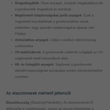
Öregedésgátlók
: Olyan anyagok, amelyek megakadályozzák
a gumikeverék öregedését és bomlását.
Megkövetelt tulajdonságokat javító anyagok
: Ezek a
vegyületek hozzáadódnak a gumikeverékhez annak
érdekében, hogy speciális tulajdonságokat adjanak neki.
Például:
Antisztatikus anyagok
: Céljuk a statikus elektromosság
csökkentése.
UV-stabilizátorok
: A gumikeverék védelmét szolgálják az UV-
sugárzásból eredő károsodások ellen.
Hő- és hidegálló anyagok
: Segítenek a gumikeverék
ellenálló képességének javításában extrém hőmérsékletekkel
szemben.
Az elasztomerek mérhető jellemzői
Elasztikusság
(Elasticity/Flexibility): Az elasztomerek fő
jellemzője a rugalmasság, vagyis az anyag képessége a