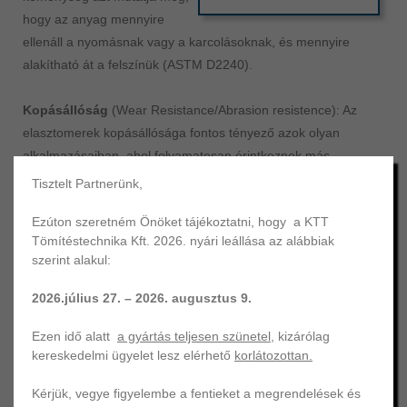
hogy az anyag mennyire
ellenáll a nyomásnak vagy a karcolásoknak, és mennyire
alakítható át a felszínük (ASTM D2240).
Kopásállóság
(Wear Resistance/Abrasion resistence): Az
elasztomerek kopásállósága fontos tényező azok olyan
alkalmazásaiban, ahol folyamatosan érintkeznek más
felületekkel. A kopásállóság mérése különböző módszerekkel
Tisztelt Partnerünk,
történhet, például az anyagveszteség vagy a kopásfoltok
Ezúton szeretném Önöket tájékoztatni, hogy a KTT
mértékének rögzítésével.
Tömítéstechnika Kft. 2026. nyári leállása az alábbiak
szerint alakul:
Szakítószilárdság
(Tensile
Strength): Az elasztomerek
2026.július 27. – 2026. augusztus 9.
szakítószilárdsága azt
Ezen idő alatt
a gyártás teljesen szünetel
, kizárólag
mutatja meg, hogy az anyag
kereskedelmi ügyelet lesz elérhető
korlátozottan.
mennyi terhelést képes
elviselni, mielőtt szakadás
Kérjük, vegye figyelembe a fentieket a megrendelések és
következik be. A