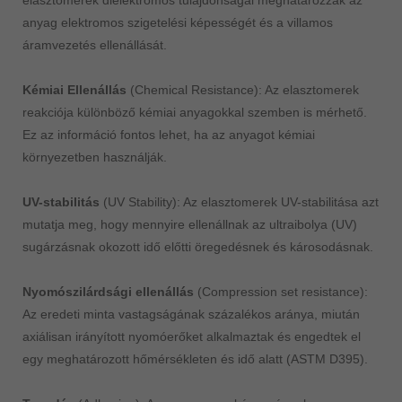
elasztomerek dielektromos tulajdonságai meghatározzák az
anyag elektromos szigetelési képességét és a villamos
áramvezetés ellenállását.
Kémiai Ellenállás
(Chemical Resistance): Az elasztomerek
reakciója különböző kémiai anyagokkal szemben is mérhető.
Ez az információ fontos lehet, ha az anyagot kémiai
környezetben használják.
UV-stabilitás
(UV Stability): Az elasztomerek UV-stabilitása azt
mutatja meg, hogy mennyire ellenállnak az ultraibolya (UV)
sugárzásnak okozott idő előtti öregedésnek és károsodásnak.
Nyomószilárdsági ellenállás
(Compression set resistance):
Az eredeti minta vastagságának százalékos aránya, miután
axiálisan irányított nyomóerőket alkalmaztak és engedtek el
egy meghatározott hőmérsékleten és idő alatt (ASTM D395).