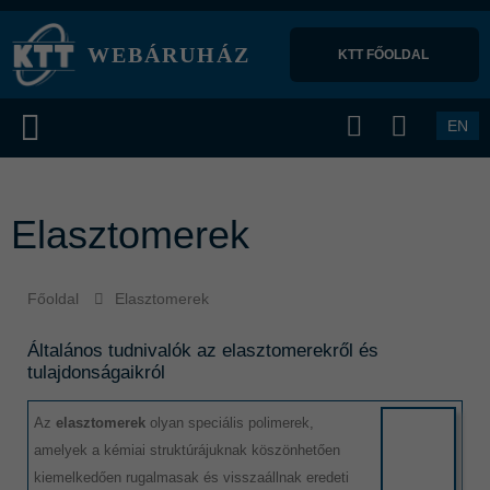
WEBÁRUHÁZ
KTT FŐOLDAL 
EN
Elasztomerek
Főoldal
Elasztomerek
Általános tudnivalók az elasztomerekről és
tulajdonságaikról
Az
elasztomerek
olyan speciális polimerek,
amelyek a kémiai struktúrájuknak köszönhetően
kiemelkedően rugalmasak és visszaállnak eredeti