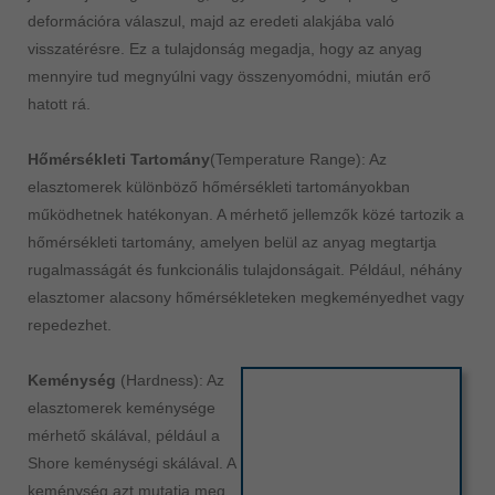
deformációra válaszul, majd az eredeti alakjába való
visszatérésre. Ez a tulajdonság megadja, hogy az anyag
mennyire tud megnyúlni vagy összenyomódni, miután erő
hatott rá.
Hőmérsékleti Tartomány
(Temperature Range): Az
elasztomerek különböző hőmérsékleti tartományokban
működhetnek hatékonyan. A mérhető jellemzők közé tartozik a
hőmérsékleti tartomány, amelyen belül az anyag megtartja
rugalmasságát és funkcionális tulajdonságait. Például, néhány
elasztomer alacsony hőmérsékleteken megkeményedhet vagy
repedezhet.
Keménység
(Hardness): Az
elasztomerek keménysége
mérhető skálával, például a
Shore keménységi skálával. A
keménység azt mutatja meg,