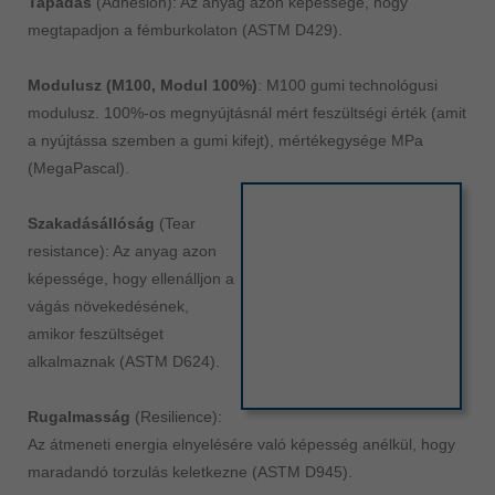
Tapadás
(Adhesion): Az anyag azon képessége, hogy
megtapadjon a fémburkolaton (ASTM D429).
Modulusz (M100, Modul 100%)
: M100 gumi technológusi
modulusz. 100%-os megnyújtásnál mért feszültségi érték (amit
a nyújtássa szemben a gumi kifejt), mértékegysége MPa
(MegaPascal).
Szakadásállóság
(Tear
resistance): Az anyag azon
képessége, hogy ellenálljon a
vágás növekedésének,
amikor feszültséget
alkalmaznak (ASTM D624).
Rugalmasság
(Resilience):
Az átmeneti energia elnyelésére való képesség anélkül, hogy
maradandó torzulás keletkezne (ASTM D945).