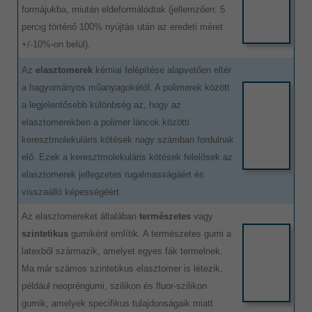
formájukba, miután eldeformálódtak (jellemzően: 5
percig történő 100% nyújtás után az eredeti méret
+/-10%-on belül).
Az
elasztomerek
kémiai felépítése alapvetően eltér
a hagyományos műanyagokétól. A polimerek között
a legjelentősebb különbség az, hogy az
elasztomerekben a polimer láncok közötti
keresztmolekuláris kötések nagy számban fordulnak
elő. Ezek a keresztmolekuláris kötések felelősek az
elasztomerek jellegzetes rugalmasságáért és
visszaálló képességéért.
Az elasztomereket általában
természetes
vagy
szintetikus
gumiként említik. A természetes gumi a
latexből származik, amelyet egyes fák termelnek.
Ma már számos szintetikus elasztomer is létezik,
például neopréngumi, szilikon és fluor-szilikon
gumik, amelyek specifikus tulajdonságaik miatt