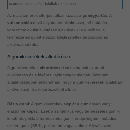
számos alkalmazást találtak az iparban.
Az elasztomerek elterjedt alkalmazása a
gumigyártás
. A
vulkanizálás
nevű folyamatot alkalmazva, hő hatására
keresztmolekuláris kötések alakulnak ki a gumiban, a
természetes gumit először kifejlesztették tartósabbá és
alkalmazhatóbbá.
A gumikeverékek alkotórészei
A gumikeverékek
alkotórészei
változhatnak az adott
alkalmazás és a kívánt tulajdonságok alapján. Azonban
általánosságban elmondható, hogy a gumikeverékek általában
a következő fő alkotórészekből állnak:
Bázis gumi
: A gumikeverékek alapját a gumianyag vagy
elastomer képezi. Ezek a szintetikus vagy természetes gumik
lehetnek, például természetes gumi, neopréngumi, butadién-
sztiren gumi (SBR), poliuretán vagy szilikon. A kiválasztott