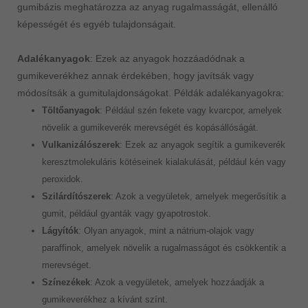
gumibázis meghatározza az anyag rugalmasságát, ellenálló
képességét és egyéb tulajdonságait.
Adalékanyagok
: Ezek az anyagok hozzáadódnak a
gumikeverékhez annak érdekében, hogy javítsák vagy
módosítsák a gumitulajdonságokat. Példák adalékanyagokra:
Töltőanyagok
: Például szén fekete vagy kvarcpor, amelyek
növelik a gumikeverék merevségét és kopásállóságát.
Vulkanizálószerek
: Ezek az anyagok segítik a gumikeverék
keresztmolekuláris kötéseinek kialakulását, például kén vagy
peroxidok.
Szilárdítószerek
: Azok a vegyületek, amelyek megerősítik a
gumit, például gyanták vagy gyapotrostok.
Lágyítók
: Olyan anyagok, mint a nátrium-olajok vagy
paraffinok, amelyek növelik a rugalmasságot és csökkentik a
merevséget.
Színezékek
: Azok a vegyületek, amelyek hozzáadják a
gumikeverékhez a kívánt színt.