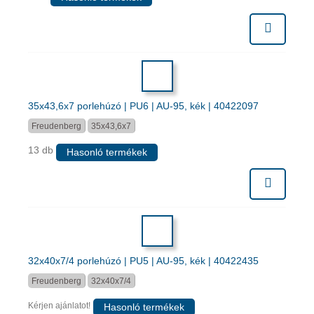
35x43,6x7 porlehúzó | PU6 | AU-95, kék | 40422097
Freudenberg
35x43,6x7
13 db
Hasonló termékek
32x40x7/4 porlehúzó | PU5 | AU-95, kék | 40422435
Freudenberg
32x40x7/4
Kérjen ajánlatot!
Hasonló termékek