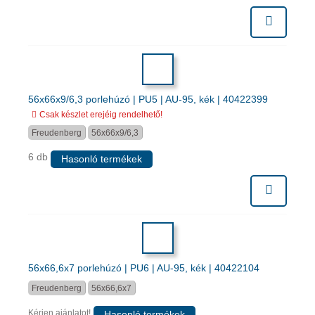
56x66x9/6,3 porlehúzó | PU5 | AU-95, kék | 40422399
Csak készlet erejéig rendelhető!
Freudenberg
56x66x9/6,3
6 db
Hasonló termékek
56x66,6x7 porlehúzó | PU6 | AU-95, kék | 40422104
Freudenberg
56x66,6x7
Kérjen ajánlatot!
Hasonló termékek