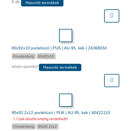
6 db
Hasonló termékek
80x92x10 porlehúzó | PU5 | AU-95, kék | 24368034
Freudenberg
80x92x10
Kérjen ajánlatot!
Hasonló termékek
80x92,2x12 porlehúzó | PU6 | AU-95, kék | 40422110
Csak készlet erejéig rendelhető!
Freudenberg
80x92,2x12