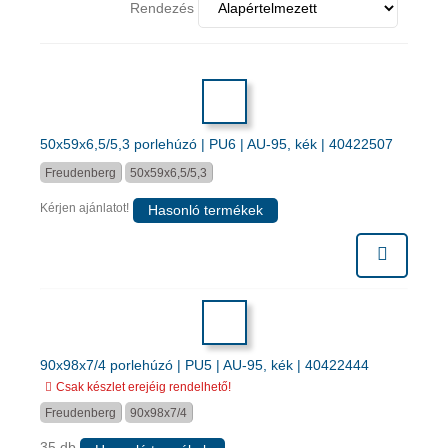
Rendezés
50x59x6,5/5,3 porlehúzó | PU6 | AU-95, kék | 40422507
Freudenberg
50x59x6,5/5,3
Kérjen ajánlatot!
Hasonló termékek
90x98x7/4 porlehúzó | PU5 | AU-95, kék | 40422444
Csak készlet erejéig rendelhető!
Freudenberg
90x98x7/4
35 db