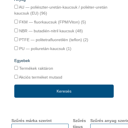
AU — poliészter-uretán-kaucsuk / poliéter-uretán
kaucsuk (EU) (96)
FKM — fluorkaucsuk (FPM/Viton) (5)
NBR — butadién-nitril kaucsuk (48)
PTFE — politetrafluoretilén (teflon) (2)
PU — poliuretán-kaucsuk (1)
Egyebek
Termékek raktáron
Akciós terméket mutasd
Keresés
Szűrés márka szerint
Szűrés
Szűrés anyag szeri
típus