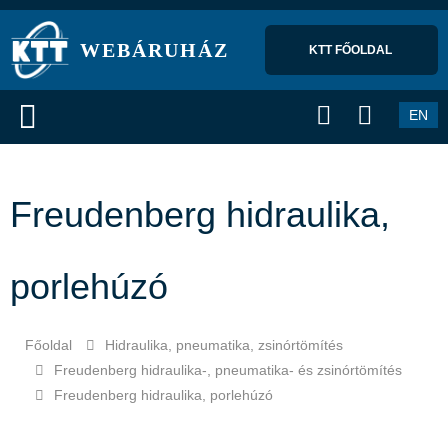
WEBÁRUHÁZ
KTT FŐOLDAL 
EN
Freudenberg hidraulika,
porlehúzó
Főoldal
Hidraulika, pneumatika, zsinórtömítés
Freudenberg hidraulika-, pneumatika- és zsinórtömítés
Freudenberg hidraulika, porlehúzó