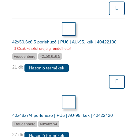
42x50,6x6,5 porlehúzó | PU6 | AU-95, kék | 40422100
Csak készlet erejéig rendelhető!
Freudenberg
42x50,6x6,5
21 db
Hasonló termékek
40x48x7/4 porlehúzó | PU5 | AU-95, kék | 40422420
Freudenberg
40x48x7/4
27 db
Hasonló termékek