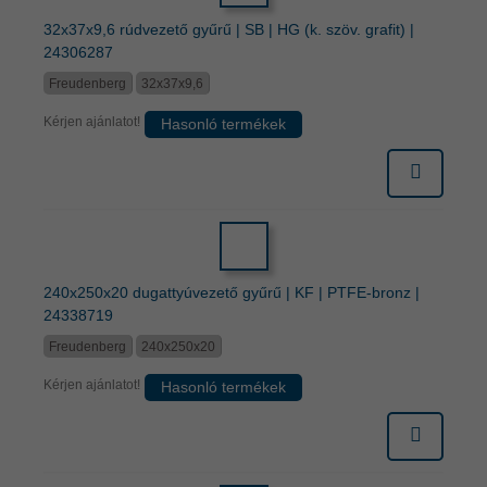
32x37x9,6 rúdvezető gyűrű | SB | HG (k. szöv. grafit) |
24306287
Freudenberg
32x37x9,6
Kérjen ajánlatot!
Hasonló termékek
240x250x20 dugattyúvezető gyűrű | KF | PTFE-bronz |
24338719
Freudenberg
240x250x20
Kérjen ajánlatot!
Hasonló termékek