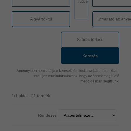
A gyártókról
Útmutató az anya
Szűrők törlése
Keresés
Amennyiben nem találja a keresett tömítést a webáruházunkban,
forduljon munkatársainkhoz, hogy az önnek megfelelő
megoldásban segítsünk!
1/1 oldal - 21 termék
Rendezés