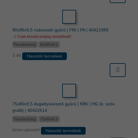
90x95x9,5 rúdvezető gyűrű | FRI | PA | 40421989
Csak készlet erejéig rendelhető!
Freudenberg
90x95x9,5
3 db
Hasonló termékek
75x80x9,5 dugattyúvezető gyűrű | KBK | HG (k. szöv.
grafit) | 40422514
Freudenberg
75x80x9,5
Kérjen ajánlatot!
Hasonló termékek