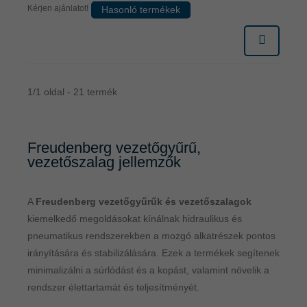
Kérjen ajánlatot!
Hasonló termékek
1/1 oldal - 21 termék
Freudenberg vezetőgyűrű,
vezetőszalag jellemzők
A
Freudenberg vezetőgyűrűk és vezetőszalagok
kiemelkedő megoldásokat kínálnak hidraulikus és
pneumatikus rendszerekben a mozgó alkatrészek pontos
irányítására és stabilizálására. Ezek a termékek segítenek
minimalizálni a súrlódást és a kopást, valamint növelik a
rendszer élettartamát és teljesítményét.