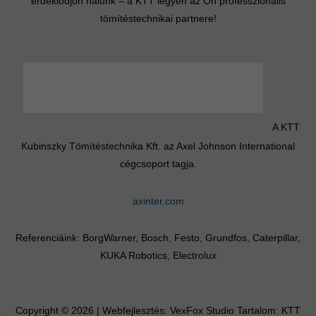
érdeklődjön nálunk – a KTT legyen az Ön professzionális
tömítéstechnikai partnere!
A KTT
Kubinszky Tömítéstechnika Kft. az Axel Johnson International
cégcsoport tagja.
axinter.com
Referenciáink: BorgWarner, Bosch, Festo, Grundfos, Caterpillar,
KUKA Robotics, Electrolux
Copyright © 2026 | Webfejlesztés:
VexFox Studio
Tartalom: KTT