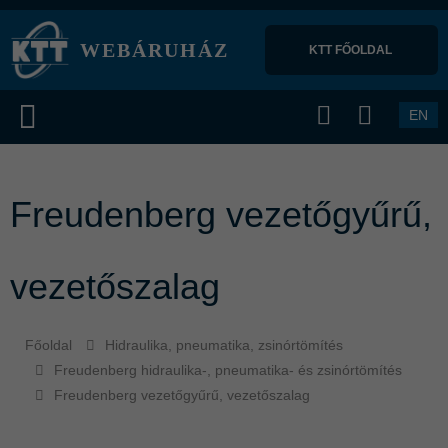
WEBÁRUHÁZ
KTT FŐOLDAL 
EN
Freudenberg vezetőgyűrű,
vezetőszalag
Főoldal
Hidraulika, pneumatika, zsinórtömítés
Freudenberg hidraulika-, pneumatika- és zsinórtömítés
Freudenberg vezetőgyűrű, vezetőszalag