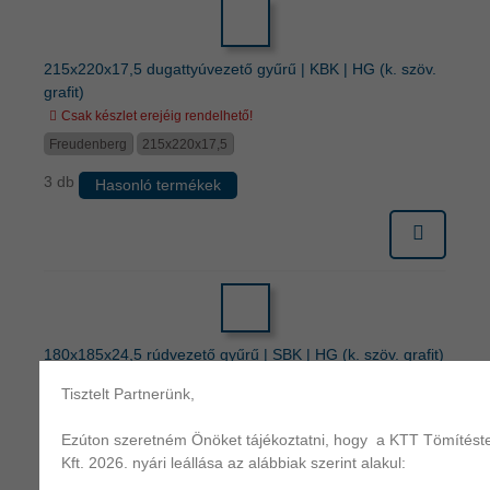
215x220x17,5 dugattyúvezető gyűrű | KBK | HG (k. szöv.
grafit)
Csak készlet erejéig rendelhető!
Freudenberg
215x220x17,5
3 db
Hasonló termékek
180x185x24,5 rúdvezető gyűrű | SBK | HG (k. szöv. grafit)
| 49006252
Tisztelt Partnerünk,
Freudenberg
180x185x24,5
Ezúton szeretném Önöket tájékoztatni, hogy a KTT Tömítést
Kérjen ajánlatot!
Hasonló termékek
Kft. 2026. nyári leállása az alábbiak szerint alakul: