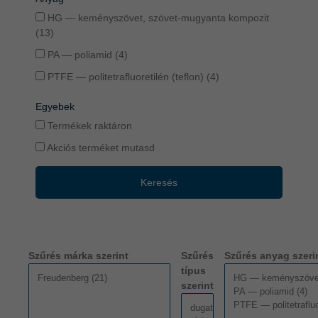
HG — keményszövet, szövet-mugyanta kompozit
(13)
PA — poliamid (4)
PTFE — politetrafluoretilén (teflon) (4)
Egyebek
Termékek raktáron
Akciós terméket mutasd
Keresés
Szűrés márka szerint
Szűrés
Szűrés anyag szeri
típus
szerint