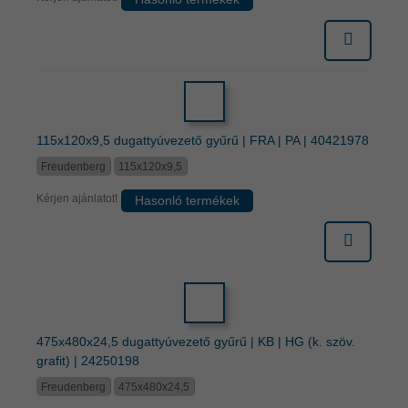
115x120x9,5 dugattyúvezető gyűrű | FRA | PA | 40421978
Freudenberg
115x120x9,5
Kérjen ajánlatot!
Hasonló termékek
475x480x24,5 dugattyúvezető gyűrű | KB | HG (k. szöv.
grafit) | 24250198
Freudenberg
475x480x24,5