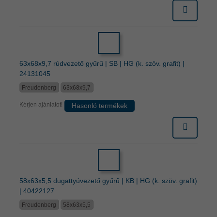
63x68x9,7 rúdvezető gyűrű | SB | HG (k. szöv. grafit) |
24131045
Freudenberg
63x68x9,7
Kérjen ajánlatot!
Hasonló termékek
58x63x5,5 dugattyúvezető gyűrű | KB | HG (k. szöv. grafit)
| 40422127
Freudenberg
58x63x5,5