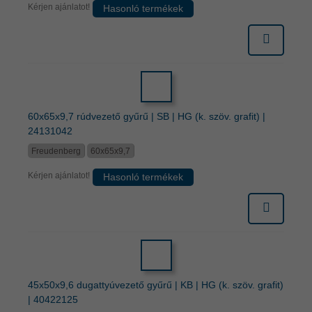
Kérjen ajánlatot!
Hasonló termékek
60x65x9,7 rúdvezető gyűrű | SB | HG (k. szöv. grafit) |
24131042
Freudenberg
60x65x9,7
Kérjen ajánlatot!
Hasonló termékek
45x50x9,6 dugattyúvezető gyűrű | KB | HG (k. szöv. grafit)
| 40422125