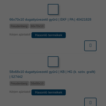
66x70x10 dugattyúvezető gyűrű | EKF | PA | 40421828
Freudenberg
66x70x10
Kérjen ajánlatot!
Hasonló termékek
58x68x10 dugattyúvezető gyűrű | KB | HG (k. szöv. grafit)
| 527442
Freudenberg
58x68x10
Kérjen ajánlatot!
Hasonló termékek