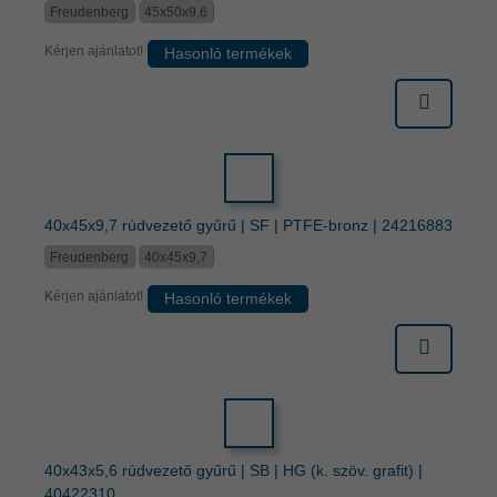
Freudenberg
45x50x9,6
Kérjen ajánlatot!
Hasonló termékek
40x45x9,7 rúdvezető gyűrű | SF | PTFE-bronz | 24216883
Freudenberg
40x45x9,7
Kérjen ajánlatot!
Hasonló termékek
40x43x5,6 rúdvezető gyűrű | SB | HG (k. szöv. grafit) |
40422310