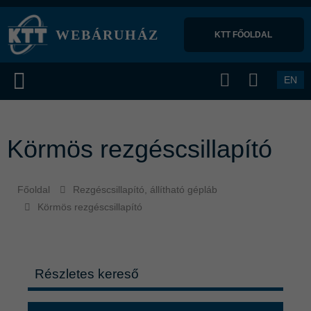
WEBÁRUHÁZ
KTT FŐOLDAL 
EN
Körmös rezgéscsillapító
Főoldal
Rezgéscsillapító, állítható gépláb
Körmös rezgéscsillapító
Részletes kereső