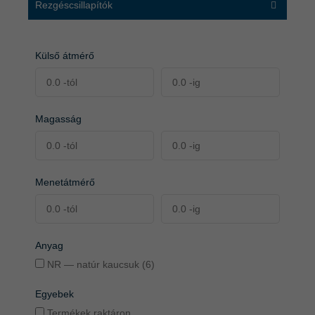
Rezgéscsillapítók
Külső átmérő
Magasság
Menetátmérő
Anyag
NR — natúr kaucsuk (6)
Egyebek
Termékek raktáron