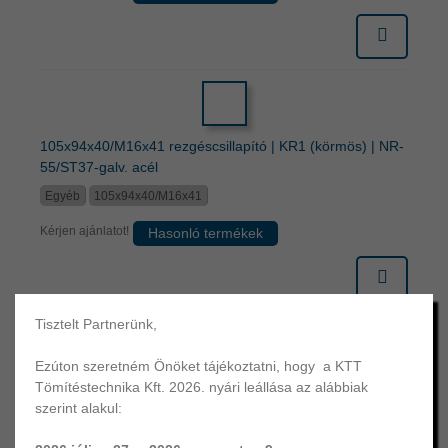
105x94x40/M16x41 rezgéscsillapító | KR1 (körmös) | NR-
55/ST37-galv. acél
Egyéb
105x94x40/M16x41
Kérjen ajánlatot!
Hasonló termékek
Tisztelt Partnerünk,
1/1 oldal - 6 termék
Ezúton szeretném Önöket tájékoztatni, hogy a KTT
Tömítéstechnika Kft. 2026. nyári leállása az alábbiak
szerint alakul:
Körmös rezgéscsillapító főbb