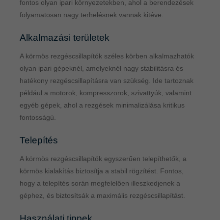
fontos olyan ipari környezetekben, ahol a berendezések
folyamatosan nagy terhelésnek vannak kitéve.
Alkalmazási területek
A körmös rezgéscsillapítók széles körben alkalmazhatók
olyan ipari gépeknél, amelyeknél nagy stabilitásra és
hatékony rezgéscsillapításra van szükség. Ide tartoznak
például a motorok, kompresszorok, szivattyúk, valamint
egyéb gépek, ahol a rezgések minimalizálása kritikus
fontosságú.
Telepítés
A körmös rezgéscsillapítók egyszerűen telepíthetők, a
körmös kialakítás biztosítja a stabil rögzítést. Fontos,
hogy a telepítés során megfelelően illeszkedjenek a
géphez, és biztosítsák a maximális rezgéscsillapítást.
Használati tippek