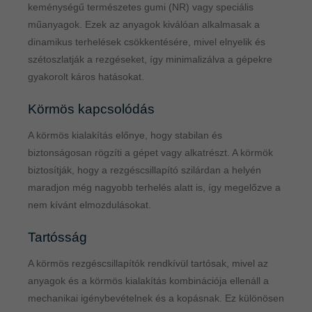
keménységű természetes gumi (NR) vagy speciális
műanyagok. Ezek az anyagok kiválóan alkalmasak a
dinamikus terhelések csökkentésére, mivel elnyelik és
szétoszlatják a rezgéseket, így minimalizálva a gépekre
gyakorolt káros hatásokat.
Körmös kapcsolódás
A körmös kialakítás előnye, hogy stabilan és
biztonságosan rögzíti a gépet vagy alkatrészt. A körmök
biztosítják, hogy a rezgéscsillapító szilárdan a helyén
maradjon még nagyobb terhelés alatt is, így megelőzve a
nem kívánt elmozdulásokat.
Tartósság
A körmös rezgéscsillapítók rendkívül tartósak, mivel az
anyagok és a körmös kialakítás kombinációja ellenáll a
mechanikai igénybevételnek és a kopásnak. Ez különösen