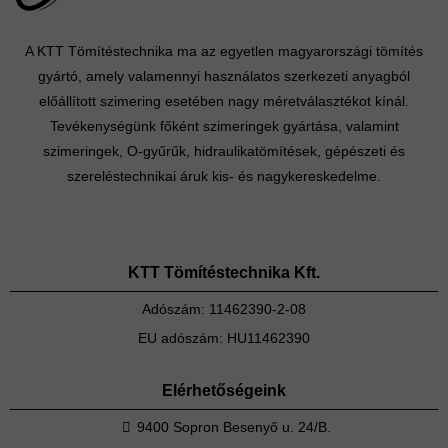
A KTT Tömítéstechnika ma az egyetlen magyarországi tömítés
gyártó, amely valamennyi használatos szerkezeti anyagból
előállított szimering esetében nagy méretválasztékot kínál.
Tevékenységünk főként szimeringek gyártása, valamint
szimeringek, O-gyűrűk, hidraulikatömítések, gépészeti és
szereléstechnikai áruk kis- és nagykereskedelme.
KTT Tömítéstechnika Kft.
Adószám: 11462390-2-08
EU adószám: HU11462390
Elérhetőségeink
9400 Sopron Besenyő u. 24/B.