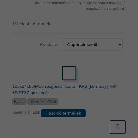
forduljon munkatársainkhoz, hogy az önnek megfelelő
megoldásban segítsünk!
1/1 oldal - 6 termék
Rendezés
105x94x55/M16 rezgéscsillapító | KR3 (körmös) | NR-
55/ST37-galv. acél
Egyéb
105x94x55/M16
Kérjen ajánlatot!
Hasonló termékek