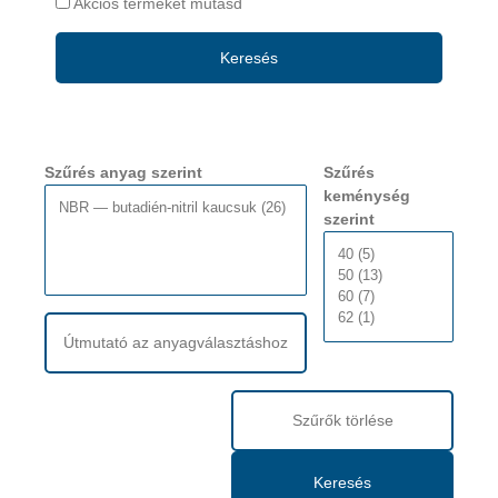
Akciós terméket mutasd
Keresés
Szűrés anyag szerint
Szűrés
keménység
szerint
Útmutató az anyagválasztáshoz
Szűrők törlése
Keresés