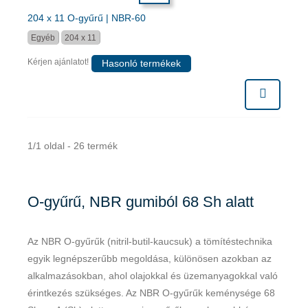
204 x 11 O-gyűrű | NBR-60
Egyéb
204 x 11
Kérjen ajánlatot!
Hasonló termékek
1/1 oldal - 26 termék
O-gyűrű, NBR gumiból 68 Sh alatt
Az NBR O-gyűrűk (nitril-butil-kaucsuk) a tömítéstechnika
egyik legnépszerűbb megoldása, különösen azokban az
alkalmazásokban, ahol olajokkal és üzemanyagokkal való
érintkezés szükséges. Az NBR O-gyűrűk keménysége 68