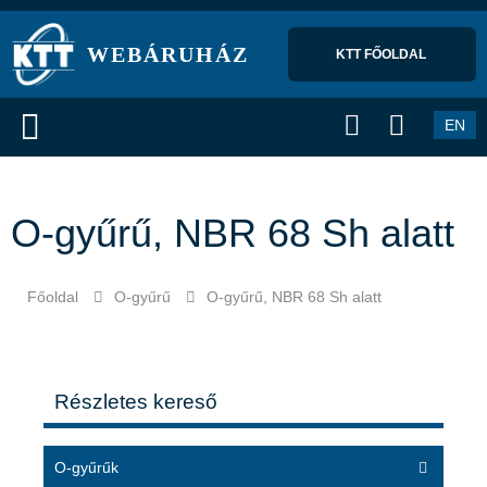
WEBÁRUHÁZ
KTT FŐOLDAL 
EN
O-gyűrű, NBR 68 Sh alatt
Főoldal
O-gyűrű
O-gyűrű, NBR 68 Sh alatt
Részletes kereső
O-gyűrűk