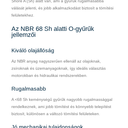
Shore A (Sh) alatt van, ami a gyűrűk rugalmasabbá
válását jelenti, és jobb alkalmazkodást biztosít a tömítési
felületekhez.
Az NBR 68 Sh alatti O-gyűrűk
jellemzői
Kiváló olajállóság
Az NBR anyag nagyszerűen ellenáll az olajoknak,
zsíroknak és üzemanyagoknak, így ideális választás
motorokban és hidraulikai rendszerekben.
Rugalmasabb
A <68 Sh keménységű gyűrűk nagyobb rugalmassággal
rendelkeznek, ami jobb tömítést és könnyebb telepítést
biztosít, különösen a változó tömítési felületeken.
Jó mechanikai tulajdonságok