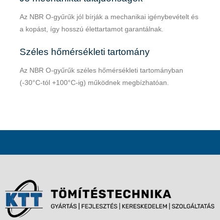
Az NBR O-gyűrűk jól bírják a mechanikai igénybevételt és
a kopást, így hosszú élettartamot garantálnak.
Széles hőmérsékleti tartomány
Az NBR O-gyűrűk széles hőmérsékleti tartományban
(-30°C-tól +100°C-ig) működnek megbízhatóan.