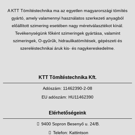
A KTT Tömítéstechnika ma az egyetlen magyarországi tömítés
gyártó, amely valamennyi használatos szerkezeti anyagból
előállított szimering esetében nagy méretválasztékot kínál.
Tevékenységünk főként szimeringek gyártása, valamint
szimeringek, O-gyűrűk, hidraulikatömítések, gépészeti és
szereléstechnikai áruk kis- és nagykereskedelme.
KTT Tömítéstechnika Kft.
Adószám: 11462390-2-08
EU adószám: HU11462390
Elérhetőségeink
9400 Sopron Besenyő u. 24/B.
Telefon:
Kattintson