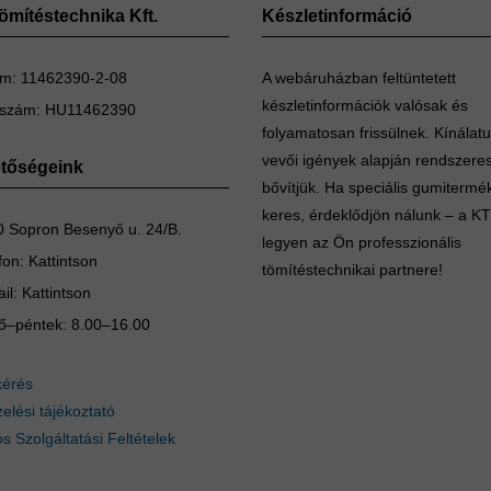
mítéstechnika Kft.
Készletinformáció
m: 11462390-2-08
A webáruházban feltüntetett
készletinformációk valósak és
szám: HU11462390
folyamatosan frissülnek. Kínálat
vevői igények alapján rendszere
etőségeink
bővítjük. Ha speciális gumitermé
keres, érdeklődjön nálunk – a K
 Sopron Besenyő u. 24/B.
legyen az Ön professzionális
fon:
Kattintson
tömítéstechnikai partnere!
il:
Kattintson
ő–péntek: 8.00–16.00
kérés
elési tájékoztató
os Szolgáltatási Feltételek