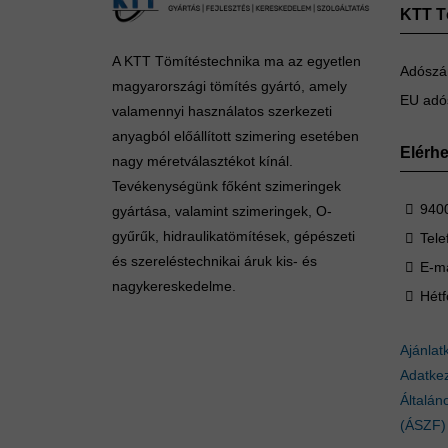
KTT Tö
A KTT Tömítéstechnika ma az egyetlen
Adószá
magyarországi tömítés gyártó, amely
EU adó
valamennyi használatos szerkezeti
anyagból előállított szimering esetében
Elérh
nagy méretválasztékot kínál.
Tevékenységünk főként szimeringek
9400
gyártása, valamint szimeringek, O-
gyűrűk, hidraulikatömítések, gépészeti
Tele
és szereléstechnikai áruk kis- és
E-ma
nagykereskedelme.
Hétf
Ajánlat
Adatkez
Általán
(ÁSZF)