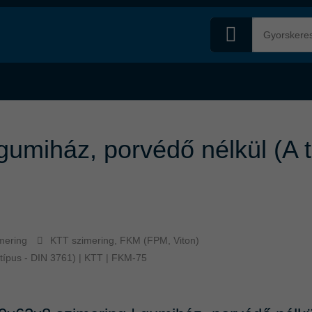
gumiház, porvédő nélkül (A t
mering
KTT szimering, FKM (FPM, Viton)
 típus - DIN 3761) | KTT | FKM-75