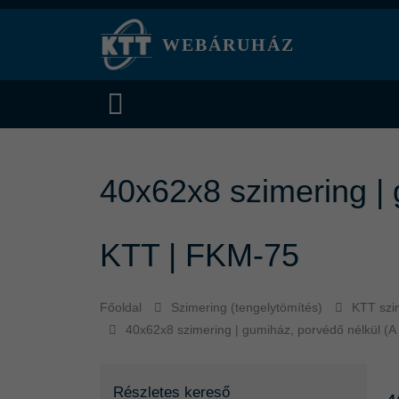
WEBÁRUHÁZ
40x62x8 szimering | 
KTT | FKM-75
Főoldal
Szimering (tengelytömítés)
KTT szi
40x62x8 szimering | gumiház, porvédő nélkül (A
Részletes kereső