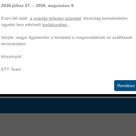
ie
r21
cb
tra
2026.július 27. – 2026. augusztus 9.
x62x8 szimering | gumiház, porvédő nélkül (A típus - DIN 3761) | KT
Ezen idő alatt
a gyártás teljesen szünetel
, kizárólag kereskedelmi
ofesszionális partnere | O-gyűrű, szimering, hidraulika- és egyéb tömí
ügyelet lesz elérhető
korlátozottan.
Kérjük, vegye figyelembe a fentieket a megrendelések és szállítások
echnikai információk
tervezésekor.
Köszönjük!
A szimeringek műszaki tulajdonságai
KTT Team
Rendben