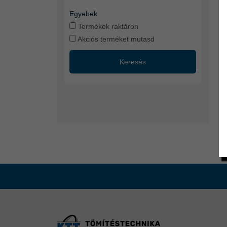
Egyebek
Termékek raktáron
40
pr
Akciós terméket mutasd
Keresés
T