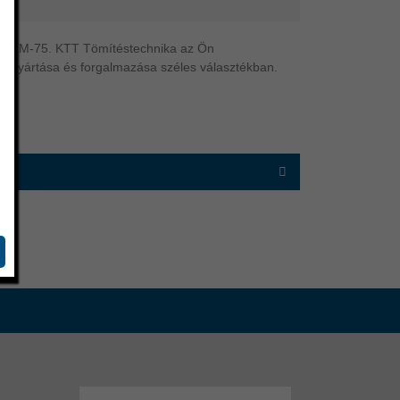
T | FKM-75. KTT Tömítéstechnika az Ön
tés gyártása és forgalmazása széles választékban.