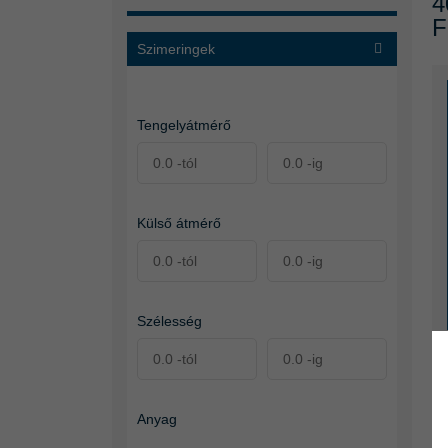
4
F
Szimeringek
Tengelyátmérő
Külső átmérő
Szélesség
Anyag