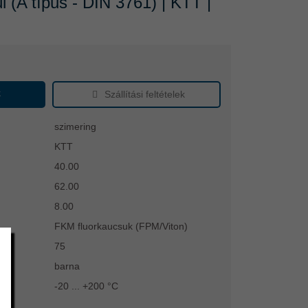
 (A típus - DIN 3761) | KTT |
k
Szállítási feltételek
szimering
KTT
40.00
62.00
8.00
FKM fluorkaucsuk (FPM/Viton)
75
barna
-20 ... +200 °C