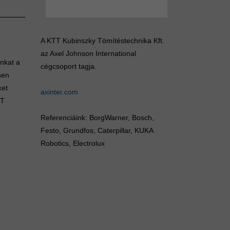
A KTT Kubinszky Tömítéstechnika Kft.
az Axel Johnson International
unkat a
cégcsoport tagja.
sen
ket
axinter.com
TT
Referenciáink: BorgWarner, Bosch,
Festo, Grundfos, Caterpillar, KUKA
Robotics, Electrolux