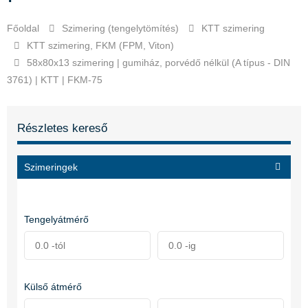
Főoldal
Szimering (tengelytömítés)
KTT szimering
KTT szimering, FKM (FPM, Viton)
58x80x13 szimering | gumiház, porvédő nélkül (A típus - DIN
3761) | KTT | FKM-75
Részletes kereső
Szimeringek
Tengelyátmérő
Külső átmérő