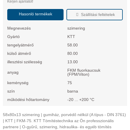
Kérjen ajánlatot!
Hasonló termékek
Szállítási feltételek
Megnevezés
szimering
Gyártó
KTT
tengelyátmérő
58.00
külső átmérő
80.00
illesztési szélesség
13.00
FKM fluorkaucsuk
anyag
(FPM/Viton)
keménység
75
szín
barna
működési hőtartomány
-20 ... +200 °C
58x80x13 szimering | gumiház, porvédő nélkül (A típus - DIN 3761)
| KTT | FKM-75. KTT Tömítéstechnika az Ön professzionális
partnere | O-gyűrű, szimering, hidraulika- és egyéb tömítés