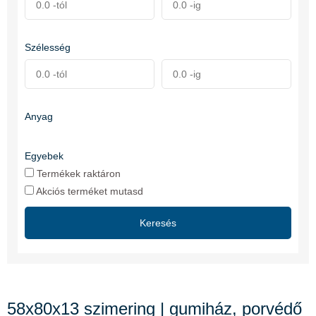
Szélesség
Anyag
Egyebek
Termékek raktáron
Akciós terméket mutasd
Keresés
58x80x13 szimering | gumiház, porvédő