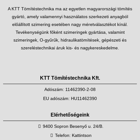
A KTT Tömítéstechnika ma az egyetlen magyarországi tömítés
gyártó, amely valamennyi használatos szerkezeti anyagból
előállított szimering esetében nagy méretválasztékot kínál.
Tevékenységünk főként szimeringek gyártása, valamint
szimeringek, O-gyűrűk, hidraulikatömítések, gépészeti és
szereléstechnikai áruk kis- és nagykereskedelme.
KTT Tömítéstechnika Kft.
Adószám: 11462390-2-08
EU adószám: HU11462390
Elérhetőségeink
9400 Sopron Besenyő u. 24/B.
Telefon:
Kattintson