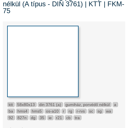
nélkül (A típus - DIN 3761) | KTT | FKM-
75
ktt
58x80x13
din 3761 (a)
gumiház, porvédő nélkül
a
ba
hms4
hms5
os-a10
r
rg
r-rvs
sc
sg
wa
92
827n
dg
35
ie
r21
cb
tra