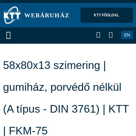
WEBÁRUHÁZ
KTT FŐOLDAL 
EN
58x80x13 szimering |
gumiház, porvédő nélkül
(A típus - DIN 3761) | KTT
| FKM-75