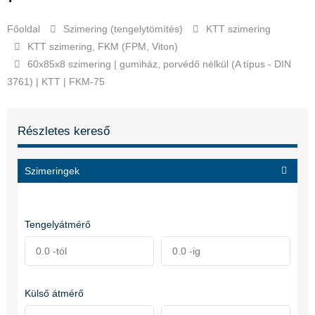
Főoldal
Szimering (tengelytömítés)
KTT szimering
KTT szimering, FKM (FPM, Viton)
60x85x8 szimering | gumiház, porvédő nélkül (A típus - DIN
3761) | KTT | FKM-75
Részletes kereső
Szimeringek
Tengelyátmérő
Külső átmérő