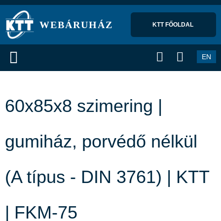
WEBÁRUHÁZ
KTT FŐOLDAL 
EN
60x85x8 szimering |
gumiház, porvédő nélkül
(A típus - DIN 3761) | KTT
| FKM-75