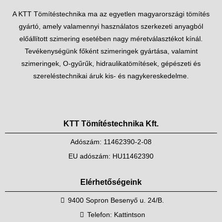
A KTT Tömítéstechnika ma az egyetlen magyarországi tömítés
gyártó, amely valamennyi használatos szerkezeti anyagból
előállított szimering esetében nagy méretválasztékot kínál.
Tevékenységünk főként szimeringek gyártása, valamint
szimeringek, O-gyűrűk, hidraulikatömítések, gépészeti és
szereléstechnikai áruk kis- és nagykereskedelme.
KTT Tömítéstechnika Kft.
Adószám: 11462390-2-08
EU adószám: HU11462390
Elérhetőségeink
9400 Sopron Besenyő u. 24/B.
Telefon:
Kattintson