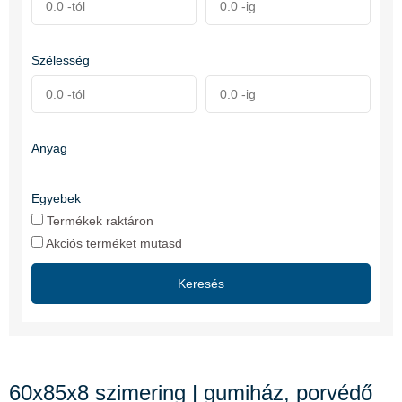
Szélesség
Anyag
Egyebek
Termékek raktáron
Akciós terméket mutasd
Keresés
60x85x8 szimering | gumiház, porvédő