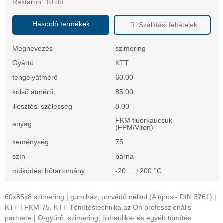
Raktáron: 10 db
Hasonló termékek
Szállítási feltételek
Megnevezés
szimering
Gyártó
KTT
tengelyátmérő
60.00
külső átmérő
85.00
illesztési szélesség
8.00
FKM fluorkaucsuk
anyag
(FPM/Viton)
keménység
75
szín
barna
működési hőtartomány
-20 ... +200 °C
60x85x8 szimering | gumiház, porvédő nélkül (A típus - DIN 3761) |
KTT | FKM-75. KTT Tömítéstechnika az Ön professzionális
partnere | O-gyűrű, szimering, hidraulika- és egyéb tömítés