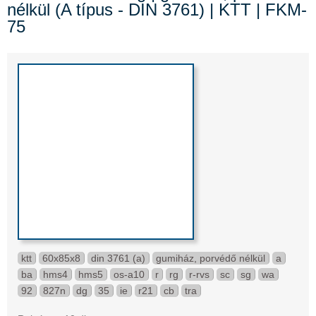
nélkül (A típus - DIN 3761) | KTT | FKM-
75
ktt
60x85x8
din 3761 (a)
gumiház, porvédő nélkül
a
ba
hms4
hms5
os-a10
r
rg
r-rvs
sc
sg
wa
92
827n
dg
35
ie
r21
cb
tra