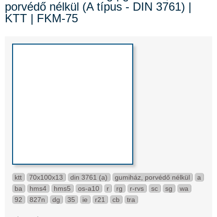
porvédő nélkül (A típus - DIN 3761) |
KTT | FKM-75
ktt
70x100x13
din 3761 (a)
gumiház, porvédő nélkül
a
ba
hms4
hms5
os-a10
r
rg
r-rvs
sc
sg
wa
92
827n
dg
35
ie
r21
cb
tra