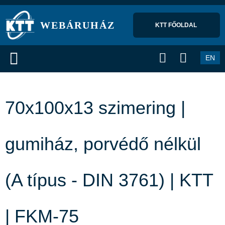
WEBÁRUHÁZ
KTT FŐOLDAL 
EN
70x100x13 szimering |
gumiház, porvédő nélkül
(A típus - DIN 3761) | KTT
| FKM-75