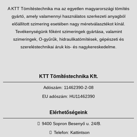
A KTT Tömítéstechnika ma az egyetlen magyarországi tömítés
gyártó, amely valamennyi használatos szerkezeti anyagból
előállított szimering esetében nagy méretválasztékot kínál.
Tevékenységünk főként szimeringek gyártása, valamint
szimeringek, O-gyűrűk, hidraulikatömítések, gépészeti és
szereléstechnikai áruk kis- és nagykereskedelme.
KTT Tömítéstechnika Kft.
Adószám: 11462390-2-08
EU adószám: HU11462390
Elérhetőségeink
9400 Sopron Besenyő u. 24/B.
Telefon:
Kattintson