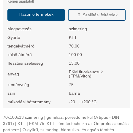
Kérjen ajánlatot!
Hasonló termékek
Szállítási feltételek
Megnevezés
szimering
Gyártó
KTT
tengelyátmérő
70.00
külső átmérő
100.00
illesztési szélesség
13.00
FKM fluorkaucsuk
anyag
(FPM/Viton)
keménység
75
szín
barna
működési hőtartomány
-20 ... +200 °C
70x100x13 szimering | gumiház, porvédő nélkül (A típus - DIN
3761) | KTT | FKM-75. KTT Tömítéstechnika az Ön professzionális
partnere | O-gyűrű, szimering, hidraulika- és egyéb tömítés