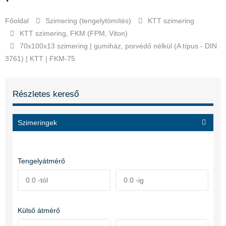
Főoldal
Szimering (tengelytömítés)
KTT szimering
KTT szimering, FKM (FPM, Viton)
70x100x13 szimering | gumiház, porvédő nélkül (A típus - DIN
3761) | KTT | FKM-75
Részletes kereső
Szimeringek
Tengelyátmérő
Külső átmérő