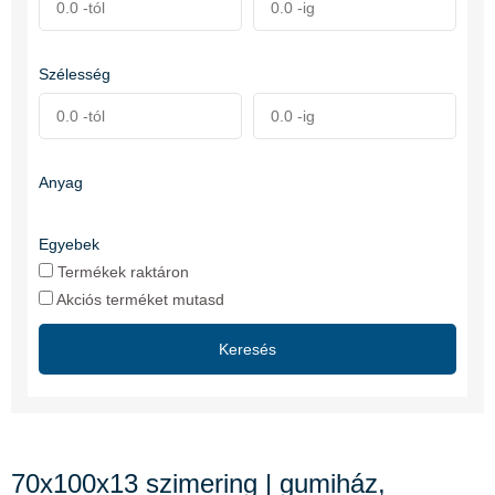
Szélesség
Anyag
Egyebek
Termékek raktáron
Akciós terméket mutasd
Keresés
70x100x13 szimering | gumiház,