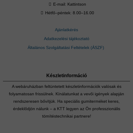
E-mail:
Kattintson
Hétfő–péntek: 8.00–16.00
Ajánlatkérés
Adatkezelési tájékoztató
Általános Szolgáltatási Feltételek (ÁSZF)
Készletinformáció
A webáruházban feltüntetett készletinformációk valósak és
folyamatosan frissülnek. Kínálatunkat a vevői igények alapján
rendszeresen bővítjük. Ha speciális gumiterméket keres,
érdeklődjön nálunk – a KTT legyen az Ön professzionális
tömítéstechnikai partnere!