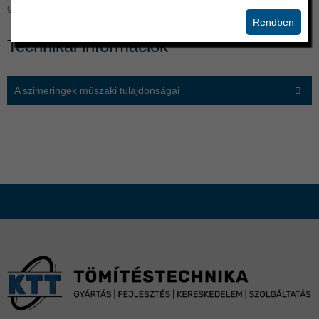
gyártása és forgalmazása széles választékban.
Rendben
Technikai információk
A szimeringek műszaki tulajdonságai