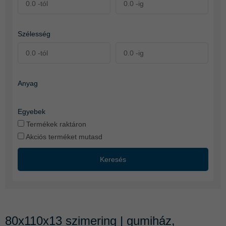
Szélesség
Anyag
Egyebek
Termékek raktáron
Akciós terméket mutasd
Keresés
80x110x13 szimering | gumiház,