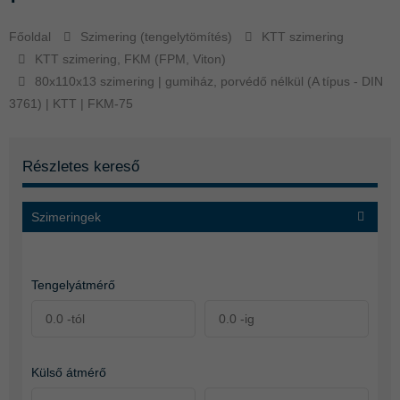
Főoldal
Szimering (tengelytömítés)
KTT szimering
KTT szimering, FKM (FPM, Viton)
80x110x13 szimering | gumiház, porvédő nélkül (A típus - DIN
3761) | KTT | FKM-75
Részletes kereső
Szimeringek
Tengelyátmérő
Külső átmérő