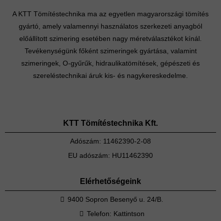
A KTT Tömítéstechnika ma az egyetlen magyarországi tömítés
gyártó, amely valamennyi használatos szerkezeti anyagból
előállított szimering esetében nagy méretválasztékot kínál.
Tevékenységünk főként szimeringek gyártása, valamint
szimeringek, O-gyűrűk, hidraulikatömítések, gépészeti és
szereléstechnikai áruk kis- és nagykereskedelme.
KTT Tömítéstechnika Kft.
Adószám: 11462390-2-08
EU adószám: HU11462390
Elérhetőségeink
9400 Sopron Besenyő u. 24/B.
Telefon:
Kattintson