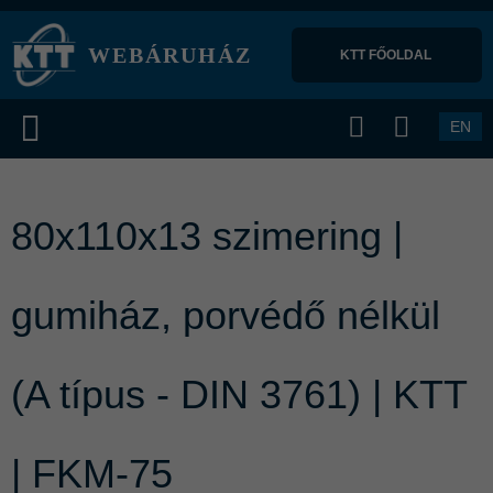
WEBÁRUHÁZ
KTT FŐOLDAL 
EN
80x110x13 szimering |
gumiház, porvédő nélkül
(A típus - DIN 3761) | KTT
| FKM-75