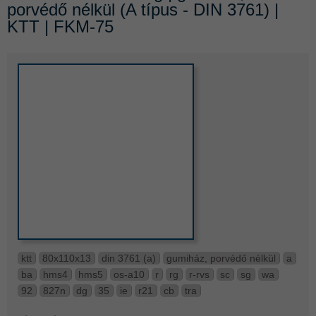
porvédő nélkül (A típus - DIN 3761) |
KTT | FKM-75
ktt
80x110x13
din 3761 (a)
gumiház, porvédő nélkül
a
ba
hms4
hms5
os-a10
r
rg
r-rvs
sc
sg
wa
92
827n
dg
35
ie
r21
cb
tra