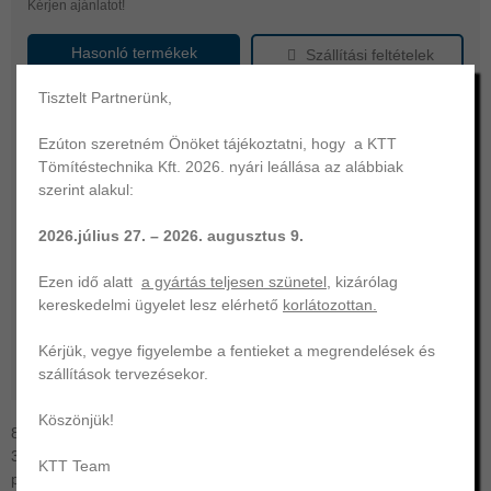
Kérjen ajánlatot!
Hasonló termékek
Szállítási feltételek
Tisztelt Partnerünk,
Megnevezés
szimering
Gyártó
KTT
Ezúton szeretném Önöket tájékoztatni, hogy a KTT
Tömítéstechnika Kft. 2026. nyári leállása az alábbiak
tengelyátmérő
80.00
szerint alakul:
külső átmérő
110.00
illesztési szélesség
13.00
2026.július 27. – 2026. augusztus 9.
FKM fluorkaucsuk
anyag
(FPM/Viton)
Ezen idő alatt
a gyártás teljesen szünetel
, kizárólag
kereskedelmi ügyelet lesz elérhető
korlátozottan.
keménység
75
szín
barna
Kérjük, vegye figyelembe a fentieket a megrendelések és
szállítások tervezésekor.
működési hőtartomány
-20 ... +200 °C
Köszönjük!
80x110x13 szimering | gumiház, porvédő nélkül (A típus - DIN
3761) | KTT | FKM-75. KTT Tömítéstechnika az Ön professzionális
KTT Team
partnere | O-gyűrű, szimering, hidraulika- és egyéb tömítés