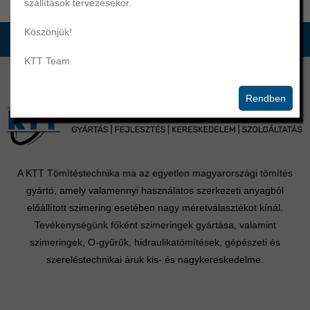
szállítások tervezésekor.
Köszönjük!
KTT Team
Rendben
A KTT Tömítéstechnika ma az egyetlen magyarországi tömítés
gyártó, amely valamennyi használatos szerkezeti anyagból
előállított szimering esetében nagy méretválasztékot kínál.
Tevékenységünk főként szimeringek gyártása, valamint
szimeringek, O-gyűrűk, hidraulikatömítések, gépészeti és
szereléstechnikai áruk kis- és nagykereskedelme.