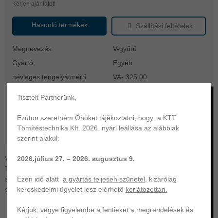
Kérjen ajánlatot!
Hasonló termékek
Szállítási feltételek
Megnevezés
V-gyűrű
Gyártó
Egyéb
névleges tengelyátmérő
VA- 325.00
anyag
NBR butadién-nitril kaucsuk
Tisztelt Partnerünk,
keménység
60
Ezúton szeretném Önöket tájékoztatni, hogy a KTT
szín
fekete
Tömítéstechnika Kft. 2026. nyári leállása az alábbiak
működési hőtartomány
-40 ... +100 °C
szerint alakul:
2026.július 27. – 2026. augusztus 9.
VA-325 V-gyűrű | A típus - standard profil | NBR-60. KTT
Tömítéstechnika az Ön professzionális partnere | O-gyűrű,
Ezen idő alatt
a gyártás teljesen szünetel
, kizárólag
szimering, hidraulika- és egyéb tömítés gyártása és forgalmazása
kereskedelmi ügyelet lesz elérhető
korlátozottan.
széles választékban.
Kérjük, vegye figyelembe a fentieket a megrendelések és