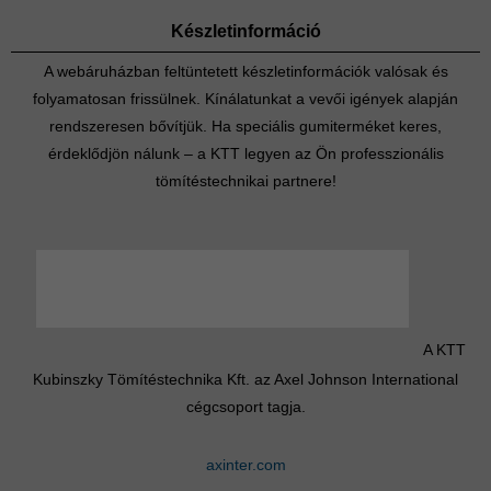
Készletinformáció
A webáruházban feltüntetett készletinformációk valósak és
folyamatosan frissülnek. Kínálatunkat a vevői igények alapján
rendszeresen bővítjük. Ha speciális gumiterméket keres,
érdeklődjön nálunk – a KTT legyen az Ön professzionális
tömítéstechnikai partnere!
A KTT
Kubinszky Tömítéstechnika Kft. az Axel Johnson International
cégcsoport tagja.
axinter.com