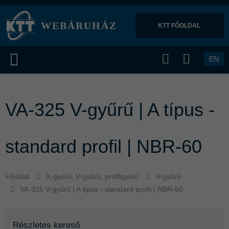
WEBÁRUHÁZ
KTT FŐOLDAL 
EN
VA-325 V-gyűrű | A típus -
standard profil | NBR-60
Főoldal
X-gyűrű, V-gyűrű, profilgyűrű
V-gyűrű
VA-325 V-gyűrű | A típus - standard profil | NBR-60
Részletes kereső