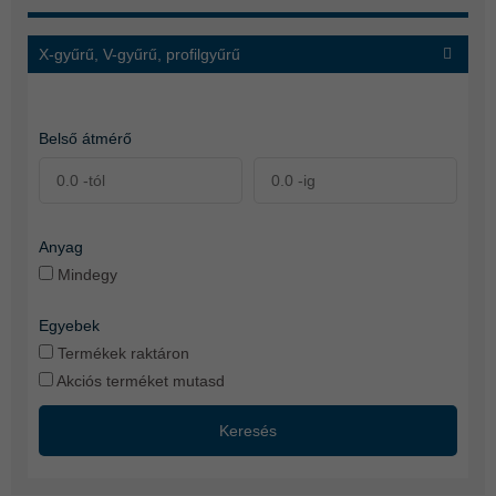
X-gyűrű, V-gyűrű, profilgyűrű
Belső átmérő
Anyag
Mindegy
Egyebek
Termékek raktáron
Akciós terméket mutasd
Keresés