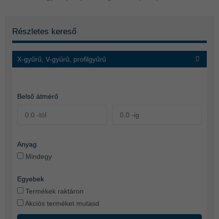
Részletes kereső
X-gyűrű, V-gyűrű, profilgyűrű
Belső átmérő
Anyag
Mindegy
Egyebek
Termékek raktáron
Akciós terméket mutasd