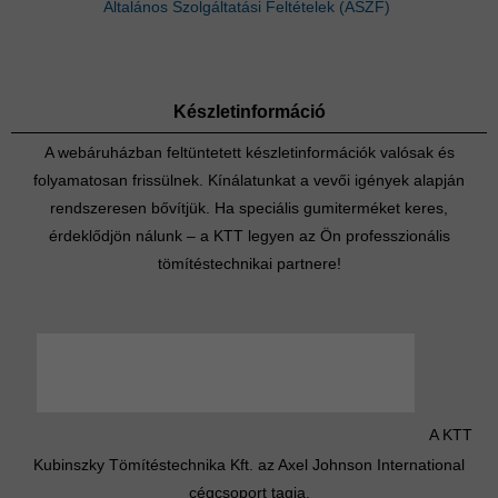
Általános Szolgáltatási Feltételek (ÁSZF)
Készletinformáció
A webáruházban feltüntetett készletinformációk valósak és
folyamatosan frissülnek. Kínálatunkat a vevői igények alapján
rendszeresen bővítjük. Ha speciális gumiterméket keres,
érdeklődjön nálunk – a KTT legyen az Ön professzionális
tömítéstechnikai partnere!
A KTT
Kubinszky Tömítéstechnika Kft. az Axel Johnson International
cégcsoport tagja.