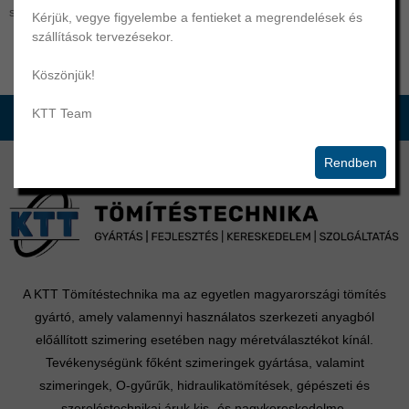
széles választékban.
Kérjük, vegye figyelembe a fentieket a megrendelések és
szállítások tervezésekor.
Köszönjük!
KTT Team
Rendben
A KTT Tömítéstechnika ma az egyetlen magyarországi tömítés
gyártó, amely valamennyi használatos szerkezeti anyagból
előállított szimering esetében nagy méretválasztékot kínál.
Tevékenységünk főként szimeringek gyártása, valamint
szimeringek, O-gyűrűk, hidraulikatömítések, gépészeti és
szereléstechnikai áruk kis- és nagykereskedelme.