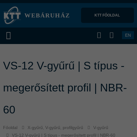
WEBÁRUHÁZ
KTT FŐOLDAL 
EN
VS-12 V-gyűrű | S típus -
megerősített profil | NBR-
60
Főoldal
X-gyűrű, V-gyűrű, profilgyűrű
V-gyűrű
VS-12 V-gyűrű | S típus - megerősített profil | NBR-60