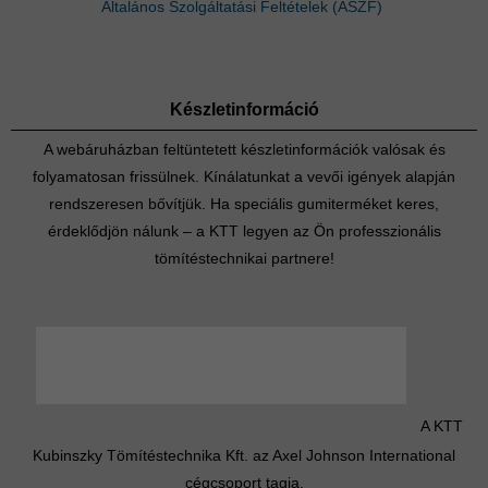
Általános Szolgáltatási Feltételek (ÁSZF)
Készletinformáció
A webáruházban feltüntetett készletinformációk valósak és
folyamatosan frissülnek. Kínálatunkat a vevői igények alapján
rendszeresen bővítjük. Ha speciális gumiterméket keres,
érdeklődjön nálunk – a KTT legyen az Ön professzionális
tömítéstechnikai partnere!
A KTT
Kubinszky Tömítéstechnika Kft. az Axel Johnson International
cégcsoport tagja.