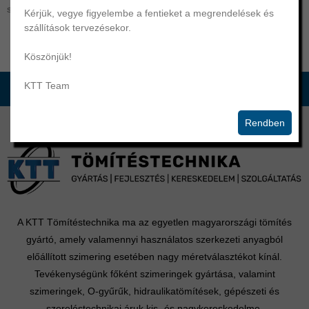
széles választékban.
Kérjük, vegye figyelembe a fentieket a megrendelések és
szállítások tervezésekor.
Köszönjük!
KTT Team
Rendben
A KTT Tömítéstechnika ma az egyetlen magyarországi tömítés
gyártó, amely valamennyi használatos szerkezeti anyagból
előállított szimering esetében nagy méretválasztékot kínál.
Tevékenységünk főként szimeringek gyártása, valamint
szimeringek, O-gyűrűk, hidraulikatömítések, gépészeti és
szereléstechnikai áruk kis- és nagykereskedelme.