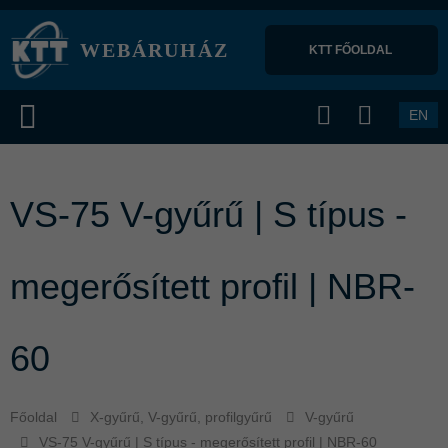
WEBÁRUHÁZ
KTT FŐOLDAL 
EN
VS-75 V-gyűrű | S típus -
megerősített profil | NBR-
60
Főoldal
X-gyűrű, V-gyűrű, profilgyűrű
V-gyűrű
VS-75 V-gyűrű | S típus - megerősített profil | NBR-60