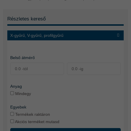
Részletes kereső
X-gyűrű, V-gyűrű, profilgyűrű
Belső átmérő
Anyag
Mindegy
Egyebek
Termékek raktáron
Akciós terméket mutasd