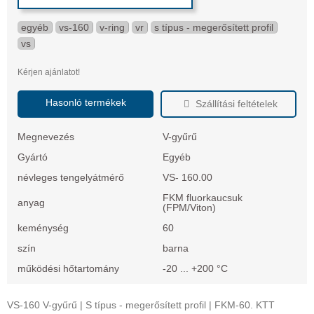
egyéb
vs-160
v-ring
vr
s típus - megerősített profil
vs
Kérjen ajánlatot!
Hasonló termékek
Szállítási feltételek
Megnevezés
V-gyűrű
Gyártó
Egyéb
névleges tengelyátmérő
VS- 160.00
FKM fluorkaucsuk
anyag
(FPM/Viton)
keménység
60
szín
barna
működési hőtartomány
-20 ... +200 °C
VS-160 V-gyűrű | S típus - megerősített profil | FKM-60. KTT