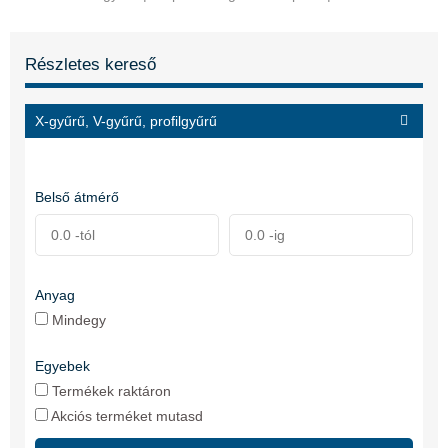
Részletes kereső
X-gyűrű, V-gyűrű, profilgyűrű
Belső átmérő
Anyag
Mindegy
Egyebek
Termékek raktáron
Akciós terméket mutasd