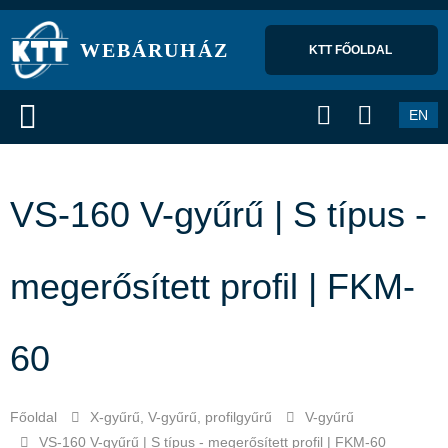
WEBÁRUHÁZ
KTT FŐOLDAL 
EN
VS-160 V-gyűrű | S típus -
megerősített profil | FKM-
60
Főoldal
X-gyűrű, V-gyűrű, profilgyűrű
V-gyűrű
VS-160 V-gyűrű | S típus - megerősített profil | FKM-60