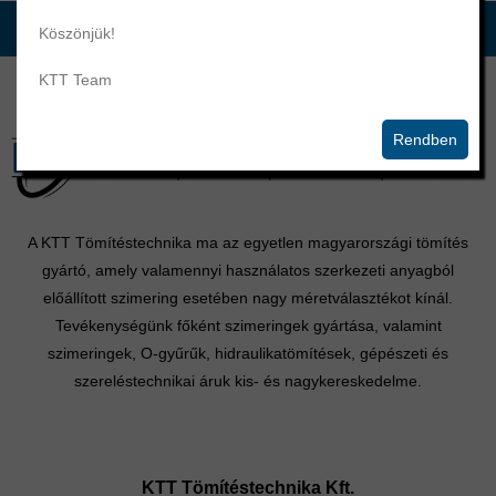
Köszönjük!
KTT Team
Rendben
A KTT Tömítéstechnika ma az egyetlen magyarországi tömítés
gyártó, amely valamennyi használatos szerkezeti anyagból
előállított szimering esetében nagy méretválasztékot kínál.
Tevékenységünk főként szimeringek gyártása, valamint
szimeringek, O-gyűrűk, hidraulikatömítések, gépészeti és
szereléstechnikai áruk kis- és nagykereskedelme.
KTT Tömítéstechnika Kft.