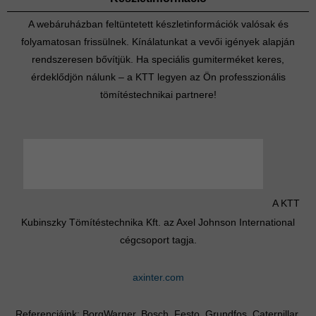
A webáruházban feltüntetett készletinformációk valósak és
folyamatosan frissülnek. Kínálatunkat a vevői igények alapján
rendszeresen bővítjük. Ha speciális gumiterméket keres,
érdeklődjön nálunk – a KTT legyen az Ön professzionális
tömítéstechnikai partnere!
A KTT
Kubinszky Tömítéstechnika Kft. az Axel Johnson International
cégcsoport tagja.
axinter.com
Referenciáink: BorgWarner, Bosch, Festo, Grundfos, Caterpillar,