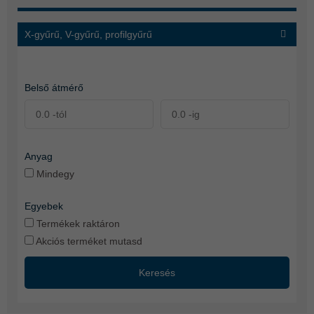
X-gyűrű, V-gyűrű, profilgyűrű
Belső átmérő
Anyag
Mindegy
Egyebek
Termékek raktáron
Akciós terméket mutasd
Keresés