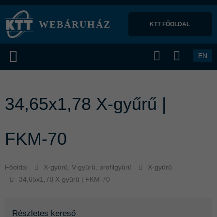
WEBÁRUHÁZ
KTT FŐOLDAL 
EN
34,65x1,78 X-gyűrű |
FKM-70
Főoldal
X-gyűrű, V-gyűrű, profilgyűrű
X-gyűrű
34,65x1,78 X-gyűrű | FKM-70
Részletes kereső