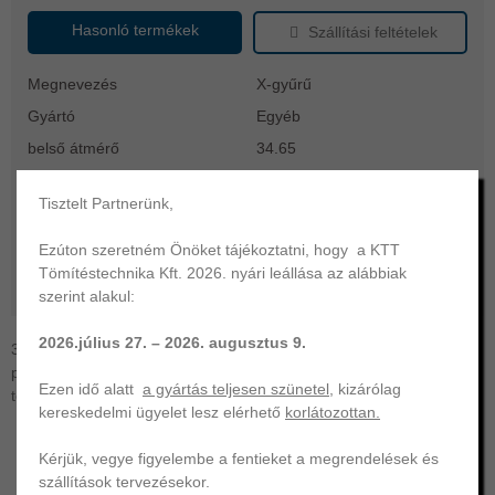
Hasonló termékek
Szállítási feltételek
Megnevezés
X-gyűrű
Gyártó
Egyéb
belső átmérő
34.65
vastagság
1.78
Tisztelt Partnerünk,
FKM fluorkaucsuk
anyag
(FPM/Viton)
Ezúton szeretném Önöket tájékoztatni, hogy a KTT
keménység
70
Tömítéstechnika Kft. 2026. nyári leállása az alábbiak
működési hőtartomány
-20 ... +200 °C
szerint alakul:
2026.július 27. – 2026. augusztus 9.
34,65x1,78 X-gyűrű | FKM-70. KTT Tömítéstechnika az Ön
professzionális partnere | O-gyűrű, szimering, hidraulika- és egyéb
Ezen idő alatt
a gyártás teljesen szünetel
, kizárólag
tömítés gyártása és forgalmazása széles választékban.
kereskedelmi ügyelet lesz elérhető
korlátozottan.
Kérjük, vegye figyelembe a fentieket a megrendelések és
szállítások tervezésekor.