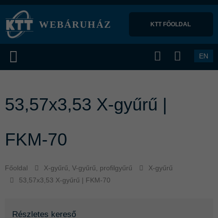
WEBÁRUHÁZ
KTT FŐOLDAL 
EN
53,57x3,53 X-gyűrű |
FKM-70
Főoldal
X-gyűrű, V-gyűrű, profilgyűrű
X-gyűrű
53,57x3,53 X-gyűrű | FKM-70
Részletes kereső