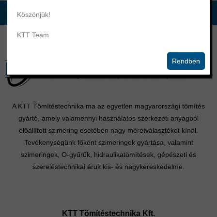
Köszönjük!
KTT Team
Rendben
A KTT Tömítéstechnika ma az egyetlen magyarországi tömítés
gyártó, amely valamennyi használatos szerkezeti anyagból
előállított szimering esetében nagy méretválasztékot kínál.
Tevékenységünk főként szimeringek gyártása, valamint
szimeringek, O-gyűrűk, hidraulikatömítések, gépészeti és
szereléstechnikai áruk kis- és nagykereskedelme.
KTT Tömítéstechnika Kft.