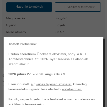
Hasonló termékek
Szállítási feltételek
Megnevezés
X-gyűrű
Gyártó
Egyéb
belső átmérő
53.57
vastagság
3.53
Tisztelt Partnerünk,
FKM fluorkaucsuk
anyag
(FPM/Viton)
Ezúton szeretném Önöket tájékoztatni, hogy a KTT
keménység
70
Tömítéstechnika Kft. 2026. nyári leállása az alábbiak
működési hőtartomány
-20 ... +200 °C
szerint alakul:
2026.július 27. – 2026. augusztus 9.
53,57x3,53 X-gyűrű | FKM-70. KTT Tömítéstechnika az Ön
professzionális partnere | O-gyűrű, szimering, hidraulika- és egyéb
Ezen idő alatt
a gyártás teljesen szünetel
, kizárólag
tömítés gyártása és forgalmazása széles választékban.
kereskedelmi ügyelet lesz elérhető
korlátozottan.
Kérjük, vegye figyelembe a fentieket a megrendelések és
szállítások tervezésekor.