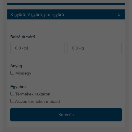
X-gyűrű, V-gyűrű, profilgyűrű
Belső átmérő
Anyag
Mindegy
Egyebek
Termékek raktáron
Akciós terméket mutasd
Keresés