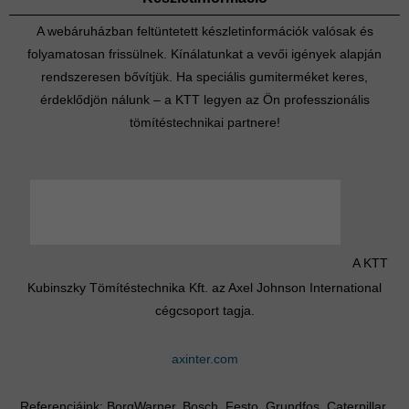
A webáruházban feltüntetett készletinformációk valósak és
folyamatosan frissülnek. Kínálatunkat a vevői igények alapján
rendszeresen bővítjük. Ha speciális gumiterméket keres,
érdeklődjön nálunk – a KTT legyen az Ön professzionális
tömítéstechnikai partnere!
A KTT
Kubinszky Tömítéstechnika Kft. az Axel Johnson International
cégcsoport tagja.
axinter.com
Referenciáink: BorgWarner, Bosch, Festo, Grundfos, Caterpillar,