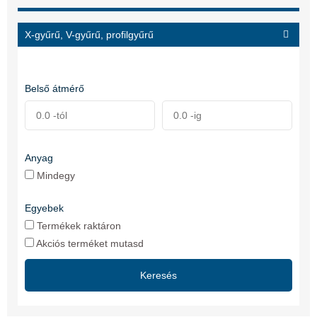
X-gyűrű, V-gyűrű, profilgyűrű
Belső átmérő
Anyag
Mindegy
Egyebek
Termékek raktáron
Akciós terméket mutasd
Keresés