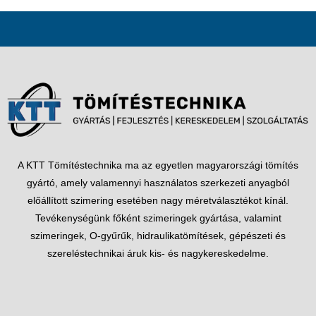
A KTT Tömítéstechnika ma az egyetlen magyarországi tömítés
gyártó, amely valamennyi használatos szerkezeti anyagból
előállított szimering esetében nagy méretválasztékot kínál.
Tevékenységünk főként szimeringek gyártása, valamint
szimeringek, O-gyűrűk, hidraulikatömítések, gépészeti és
szereléstechnikai áruk kis- és nagykereskedelme.