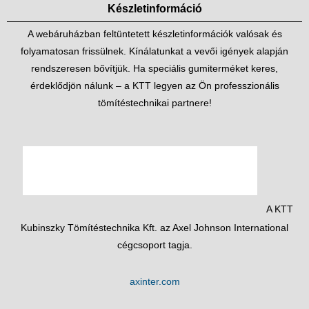
Készletinformáció
A webáruházban feltüntetett készletinformációk valósak és
folyamatosan frissülnek. Kínálatunkat a vevői igények alapján
rendszeresen bővítjük. Ha speciális gumiterméket keres,
érdeklődjön nálunk – a KTT legyen az Ön professzionális
tömítéstechnikai partnere!
A KTT
Kubinszky Tömítéstechnika Kft. az Axel Johnson International
cégcsoport tagja.
axinter.com