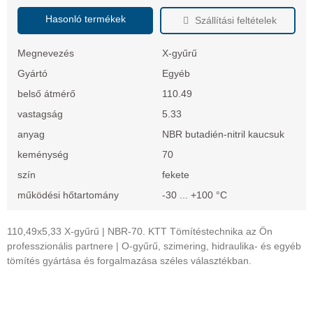
Hasonló termékek
Szállítási feltételek
Megnevezés
X-gyűrű
Gyártó
Egyéb
belső átmérő
110.49
vastagság
5.33
anyag
NBR butadién-nitril kaucsuk
keménység
70
szín
fekete
működési hőtartomány
-30 ... +100 °C
110,49x5,33 X-gyűrű | NBR-70. KTT Tömítéstechnika az Ön
professzionális partnere | O-gyűrű, szimering, hidraulika- és egyéb
tömítés gyártása és forgalmazása széles választékban.