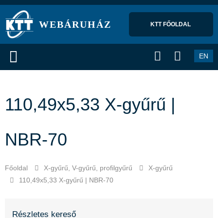
WEBÁRUHÁZ
KTT FŐOLDAL 
EN
110,49x5,33 X-gyűrű |
NBR-70
Főoldal
X-gyűrű, V-gyűrű, profilgyűrű
X-gyűrű
110,49x5,33 X-gyűrű | NBR-70
Részletes kereső