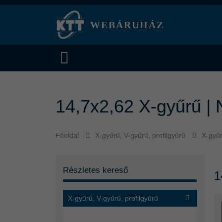
WEBÁRUHÁZ
14,7x2,62 X-gyűrű |
Főoldal
X-gyűrű, V-gyűrű, profilgyűrű
X-gyű
Részletes kereső
1
X-gyűrű, V-gyűrű, profilgyűrű