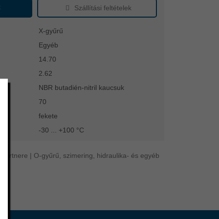
k
Szállítási feltételek
X-gyűrű
Egyéb
14.70
2.62
NBR butadién-nitril kaucsuk
70
fekete
-30 ... +100 °C
artnere | O-gyűrű, szimering, hidraulika- és egyéb