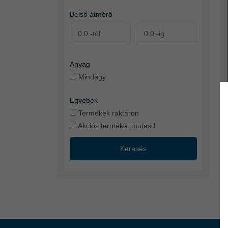
Belső átmérő
Anyag
Mindegy
Egyebek
Termékek raktáron
Akciós terméket mutasd
Keresés
14
tö