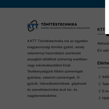
KTT Tö
A KTT Tömítéstechnika ma az egyetlen
Adószá
magyarországi tömítés gyártó, amely
EU adó
valamennyi használatos szerkezeti
anyagból előállított szimering esetében
Elérh
nagy méretválasztékot kínál.
Tevékenységünk főként szimeringek
9400
gyártása, valamint szimeringek, O-
gyűrűk, hidraulikatömítések, gépészeti
Tele
és szereléstechnikai áruk kis- és
E-ma
nagykereskedelme.
Hétf