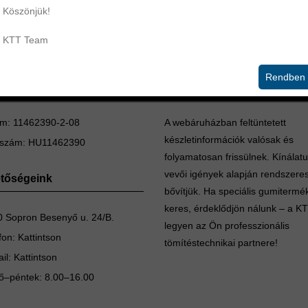
Köszönjük!
KTT Team
Rendben
mítéstechnika Kft.
Készletinformáció
m: 11462390-2-08
A webáruházban feltüntetett
készletinformációk valósak és
szám: HU11462390
folyamatosan frissülnek. Kínálat
vevői igények alapján rendszere
etőségeink
bővítjük. Ha speciális gumitermé
keres, érdeklődjön nálunk – a K
 Sopron Besenyő u. 24/B.
legyen az Ön professzionális
fon:
Kattintson
tömítéstechnikai partnere!
il:
Kattintson
ő–péntek: 8.00–16.00