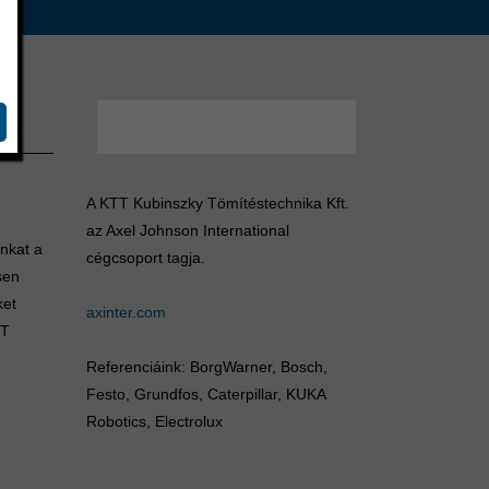
A KTT Kubinszky Tömítéstechnika Kft.
az Axel Johnson International
unkat a
cégcsoport tagja.
sen
ket
axinter.com
TT
Referenciáink: BorgWarner, Bosch,
Festo, Grundfos, Caterpillar, KUKA
Robotics, Electrolux