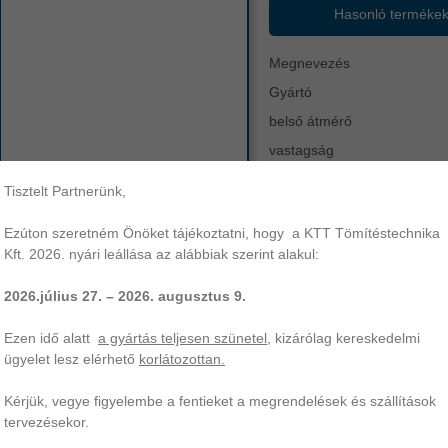
Hasonló terméke
Megnevezés
Gyártó
belső átmérő
vastagság
anyag
Tisztelt Partnerünk,
keménység
Ezúton szeretném Önöket tájékoztatni, hogy a KTT Tömítéstechnika
egyéb
14,7x2,62
x-ring
xr
szín
Kft. 2026. nyári leállása az alábbiak szerint alakul:
működési hőtartomány
2026.július 27. – 2026. augusztus 9.
,7x2,62 X-gyűrű | NBR-70. KTT Tömítéstechnika az Ön professzionális p
Ezen idő alatt
a gyártás teljesen szünetel
, kizárólag kereskedelmi
mítés gyártása és forgalmazása széles választékban.
ügyelet lesz elérhető
korlátozottan.
Kérjük, vegye figyelembe a fentieket a megrendelések és szállítások
tervezésekor.