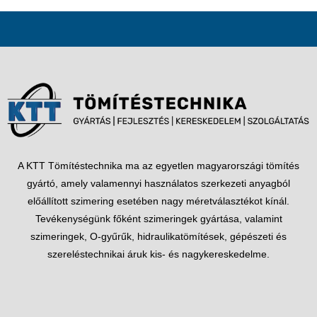
A KTT Tömítéstechnika ma az egyetlen magyarországi tömítés
gyártó, amely valamennyi használatos szerkezeti anyagból
előállított szimering esetében nagy méretválasztékot kínál.
Tevékenységünk főként szimeringek gyártása, valamint
szimeringek, O-gyűrűk, hidraulikatömítések, gépészeti és
szereléstechnikai áruk kis- és nagykereskedelme.