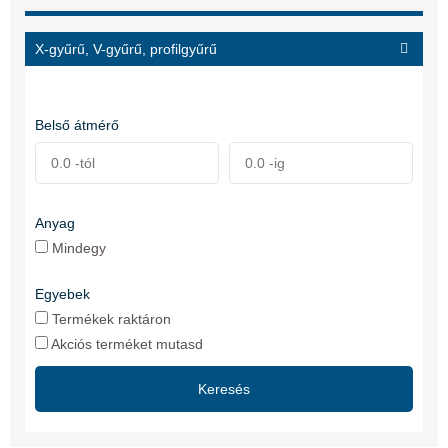
X-gyűrű, V-gyűrű, profilgyűrű
Belső átmérő
Anyag
Mindegy
Egyebek
Termékek raktáron
Akciós terméket mutasd
Keresés