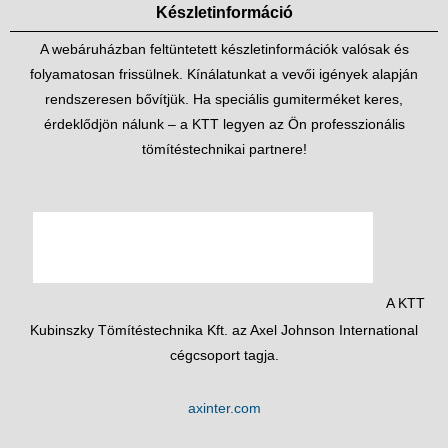
Készletinformáció
A webáruházban feltüntetett készletinformációk valósak és
folyamatosan frissülnek. Kínálatunkat a vevői igények alapján
rendszeresen bővítjük. Ha speciális gumiterméket keres,
érdeklődjön nálunk – a KTT legyen az Ön professzionális
tömítéstechnikai partnere!
A KTT
Kubinszky Tömítéstechnika Kft. az Axel Johnson International
cégcsoport tagja.
axinter.com