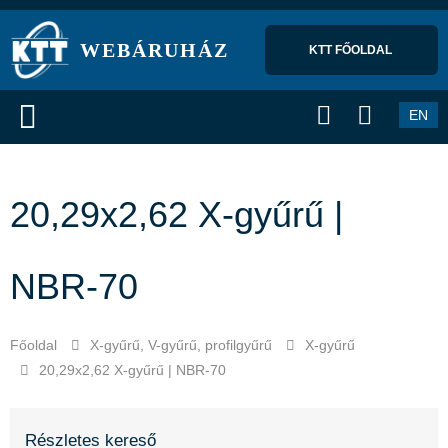
WEBÁRUHÁZ
KTT FŐOLDAL 
EN
20,29x2,62 X-gyűrű |
NBR-70
Főoldal
X-gyűrű, V-gyűrű, profilgyűrű
X-gyűrű
20,29x2,62 X-gyűrű | NBR-70
Részletes kereső