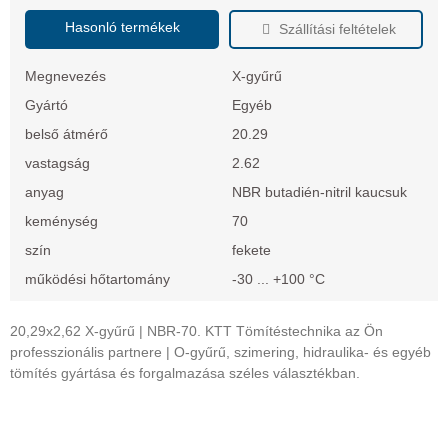
Hasonló termékek
Szállítási feltételek
Megnevezés
X-gyűrű
Gyártó
Egyéb
belső átmérő
20.29
vastagság
2.62
anyag
NBR butadién-nitril kaucsuk
keménység
70
szín
fekete
működési hőtartomány
-30 ... +100 °C
20,29x2,62 X-gyűrű | NBR-70. KTT Tömítéstechnika az Ön
professzionális partnere | O-gyűrű, szimering, hidraulika- és egyéb
tömítés gyártása és forgalmazása széles választékban.