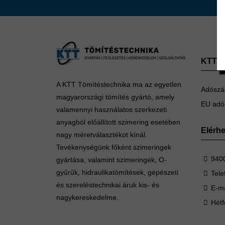
KTT Tö
A KTT Tömítéstechnika ma az egyetlen
Adószá
magyarországi tömítés gyártó, amely
EU adó
valamennyi használatos szerkezeti
anyagból előállított szimering esetében
Elérh
nagy méretválasztékot kínál.
Tevékenységünk főként szimeringek
9400
gyártása, valamint szimeringek, O-
gyűrűk, hidraulikatömítések, gépészeti
Tele
és szereléstechnikai áruk kis- és
E-ma
nagykereskedelme.
Hétf