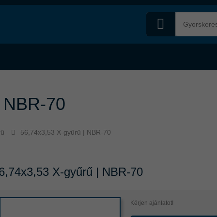
| NBR-70
rű
56,74x3,53 X-gyűrű | NBR-70
6,74x3,53 X-gyűrű | NBR-70
Kérjen ajánlatot!