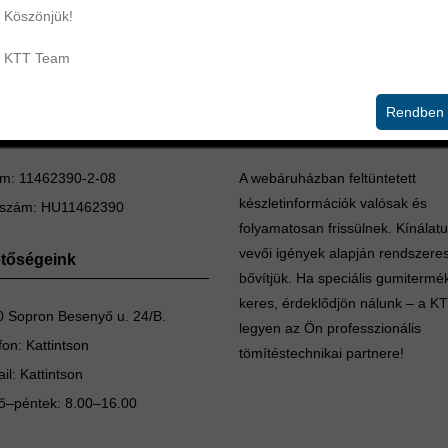
Köszönjük!
KTT Team
Rendben
mítéstechnika Kft.
Készletinformáció
m: 11462390-2-08
A webáruházban feltüntetett
készletinformációk valósak és
szám: HU11462390
folyamatosan frissülnek. Kínálat
vevői igények alapján rendszere
etőségeink
bővítjük. Ha speciális gumitermé
keres, érdeklődjön nálunk – a K
 Sopron Besenyő u. 24/B.
legyen az Ön professzionális
fon:
Kattintson
tömítéstechnikai partnere!
il:
Kattintson
ő–péntek: 8.00–16.00