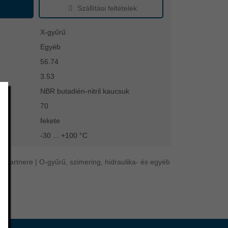
k
Szállítási feltételek
X-gyűrű
Egyéb
56.74
3.53
NBR butadién-nitril kaucsuk
70
fekete
-30 ... +100 °C
 partnere | O-gyűrű, szimering, hidraulika- és egyéb