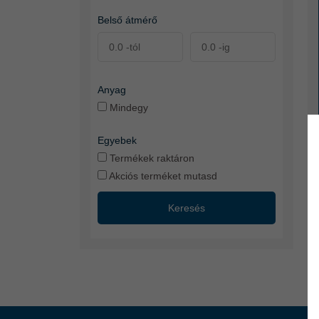
Belső átmérő
Anyag
Mindegy
Egyebek
Termékek raktáron
Akciós terméket mutasd
Keresés
56
tö