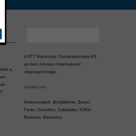
A KTT Kubinszky Tömítéstechnika Kft.
az Axel Johnson International
unkat a
cégcsoport tagja.
sen
ket
axinter.com
TT
Referenciáink: BorgWarner, Bosch,
Festo, Grundfos, Caterpillar, KUKA
Robotics, Electrolux