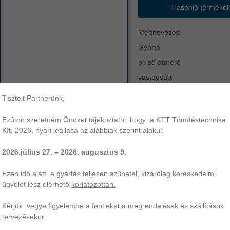
Hasonló terméke
Megnevezés
Gyártó
belső átmérő
vastagság
anyag
Tisztelt Partnerünk,
keménység
Ezúton szeretném Önöket tájékoztatni, hogy a KTT Tömítéstechnika
egyéb
56,74x3,53
x-ring
xr
szín
Kft. 2026. nyári leállása az alábbiak szerint alakul:
működési hőtartomány
2026.július 27. – 2026. augusztus 9.
,74x3,53 X-gyűrű | NBR-70. KTT Tömítéstechnika az Ön professzionális
Ezen idő alatt
a gyártás teljesen szünetel
, kizárólag kereskedelmi
mítés gyártása és forgalmazása széles választékban.
ügyelet lesz elérhető
korlátozottan.
Kérjük, vegye figyelembe a fentieket a megrendelések és szállítások
tervezésekor.