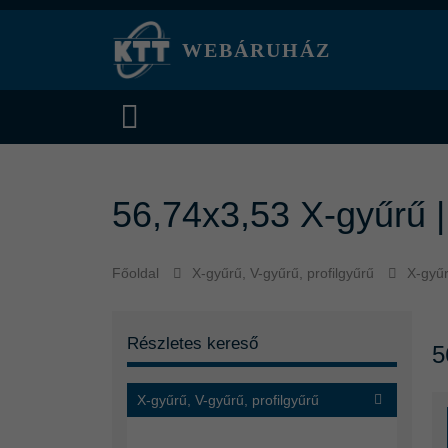
WEBÁRUHÁZ
56,74x3,53 X-gyűrű 
Főoldal
X-gyűrű, V-gyűrű, profilgyűrű
X-gyű
Részletes kereső
5
X-gyűrű, V-gyűrű, profilgyűrű