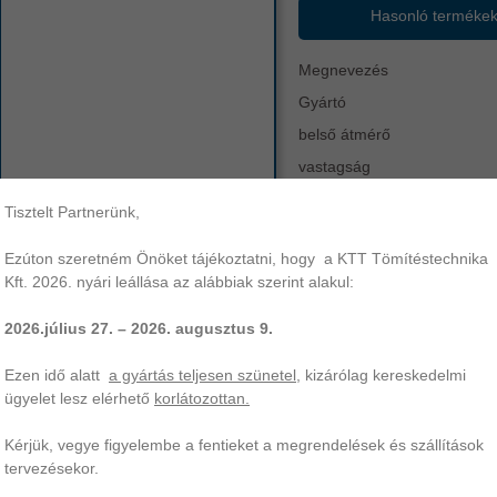
Hasonló terméke
Megnevezés
Gyártó
belső átmérő
vastagság
anyag
Tisztelt Partnerünk,
keménység
Ezúton szeretném Önöket tájékoztatni, hogy a KTT Tömítéstechnika
egyéb
75,87x2,62
x-ring
xr
szín
Kft. 2026. nyári leállása az alábbiak szerint alakul:
működési hőtartomány
2026.július 27. – 2026. augusztus 9.
,87x2,62 X-gyűrű | NBR-70. KTT Tömítéstechnika az Ön professzionális
Ezen idő alatt
a gyártás teljesen szünetel
, kizárólag kereskedelmi
mítés gyártása és forgalmazása széles választékban.
ügyelet lesz elérhető
korlátozottan.
Kérjük, vegye figyelembe a fentieket a megrendelések és szállítások
tervezésekor.