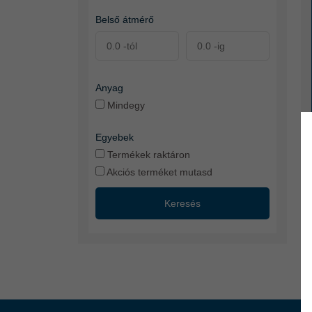
Belső átmérő
Anyag
Mindegy
Egyebek
Termékek raktáron
Akciós terméket mutasd
Keresés
75
tö