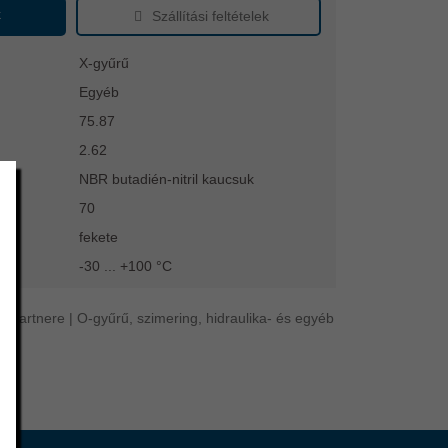
k
Szállítási feltételek
X-gyűrű
Egyéb
75.87
2.62
NBR butadién-nitril kaucsuk
70
fekete
-30 ... +100 °C
 partnere | O-gyűrű, szimering, hidraulika- és egyéb