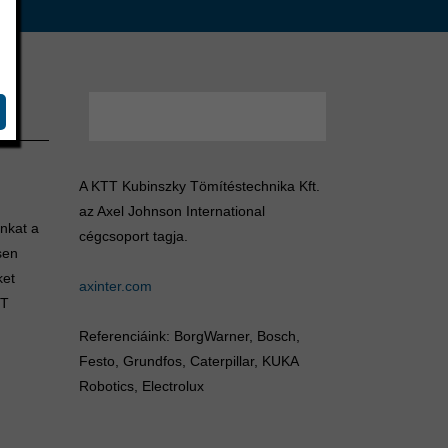
A KTT Kubinszky Tömítéstechnika Kft.
az Axel Johnson International
unkat a
cégcsoport tagja.
sen
ket
axinter.com
TT
Referenciáink: BorgWarner, Bosch,
Festo, Grundfos, Caterpillar, KUKA
Robotics, Electrolux