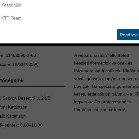
Köszönjük!
KTT Team
Rendben
mítéstechnika Kft.
Készletinformáció
m: 11462390-2-08
A webáruházban feltüntetett
készletinformációk valósak és
szám: HU11462390
folyamatosan frissülnek. Kínálat
vevői igények alapján rendszere
etőségeink
bővítjük. Ha speciális gumitermé
keres, érdeklődjön nálunk – a K
 Sopron Besenyő u. 24/B.
legyen az Ön professzionális
fon:
Kattintson
tömítéstechnikai partnere!
il:
Kattintson
ő–péntek: 8.00–16.00