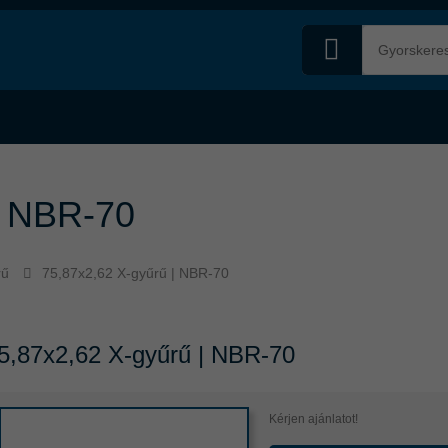
| NBR-70
rű
75,87x2,62 X-gyűrű | NBR-70
5,87x2,62 X-gyűrű | NBR-70
Kérjen ajánlatot!