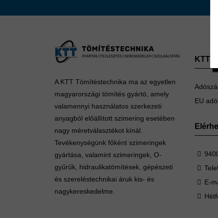
KTT Tö
A KTT Tömítéstechnika ma az egyetlen
Adószá
magyarországi tömítés gyártó, amely
EU adó
valamennyi használatos szerkezeti
anyagból előállított szimering esetében
Elérh
nagy méretválasztékot kínál.
Tevékenységünk főként szimeringek
9400
gyártása, valamint szimeringek, O-
gyűrűk, hidraulikatömítések, gépészeti
Tele
és szereléstechnikai áruk kis- és
E-ma
nagykereskedelme.
Hétf