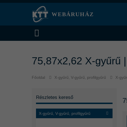
WEBÁRUHÁZ
75,87x2,62 X-gyűrű 
Főoldal
X-gyűrű, V-gyűrű, profilgyűrű
X-gyű
Részletes kereső
7
X-gyűrű, V-gyűrű, profilgyűrű