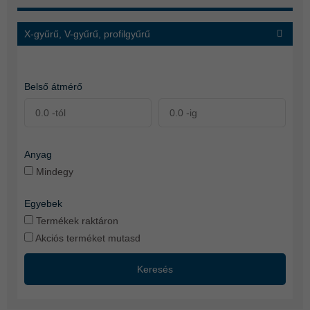
X-gyűrű, V-gyűrű, profilgyűrű
Belső átmérő
Anyag
Mindegy
Egyebek
Termékek raktáron
Akciós terméket mutasd
Keresés