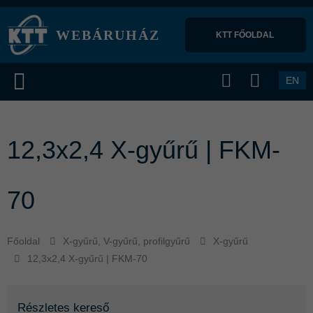
WEBÁRUHÁZ
KTT FŐOLDAL 
EN
12,3x2,4 X-gyűrű | FKM-
70
Főoldal
X-gyűrű, V-gyűrű, profilgyűrű
X-gyűrű
12,3x2,4 X-gyűrű | FKM-70
Részletes kereső