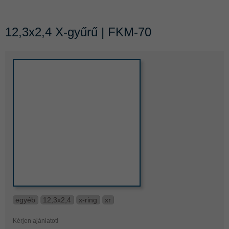
12,3x2,4 X-gyűrű | FKM-70
egyéb
12,3x2,4
x-ring
xr
Kérjen ajánlatot!