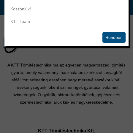
Köszönjük!
KTT Team
Rendben
A KTT Tömítéstechnika ma az egyetlen magyarországi tömítés
gyártó, amely valamennyi használatos szerkezeti anyagból
előállított szimering esetében nagy méretválasztékot kínál.
Tevékenységünk főként szimeringek gyártása, valamint
szimeringek, O-gyűrűk, hidraulikatömítések, gépészeti és
szereléstechnikai áruk kis- és nagykereskedelme.
KTT Tömítéstechnika Kft.