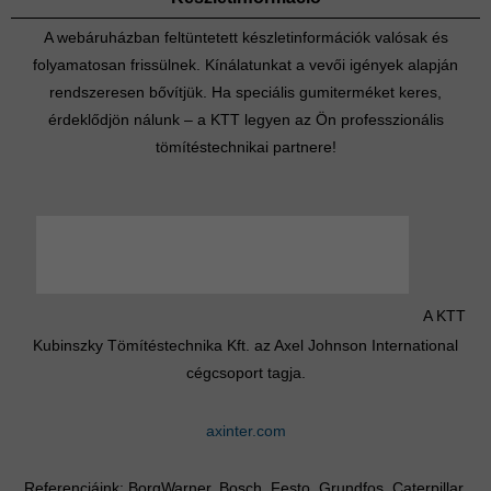
A webáruházban feltüntetett készletinformációk valósak és
folyamatosan frissülnek. Kínálatunkat a vevői igények alapján
rendszeresen bővítjük. Ha speciális gumiterméket keres,
érdeklődjön nálunk – a KTT legyen az Ön professzionális
tömítéstechnikai partnere!
A KTT
Kubinszky Tömítéstechnika Kft. az Axel Johnson International
cégcsoport tagja.
axinter.com
Referenciáink: BorgWarner, Bosch, Festo, Grundfos, Caterpillar,