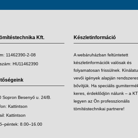
mítéstechnika Kft.
Készletinformáció
m: 11462390-2-08
A webáruházban feltüntetett
készletinformációk valósak és
szám: HU11462390
folyamatosan frissülnek. Kínálat
vevői igények alapján rendszere
etőségeink
bővítjük. Ha speciális gumitermé
keres, érdeklődjön nálunk – a K
 Sopron Besenyő u. 24/B.
legyen az Ön professzionális
fon:
Kattintson
tömítéstechnikai partnere!
il:
Kattintson
ő–péntek: 8.00–16.00