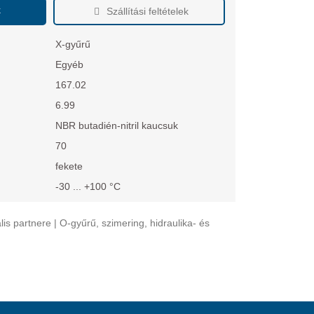
k
Szállítási feltételek
X-gyűrű
Egyéb
167.02
6.99
NBR butadién-nitril kaucsuk
70
fekete
-30 ... +100 °C
 partnere | O-gyűrű, szimering, hidraulika- és