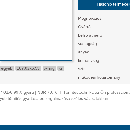
Hasonló terméke
Megnevezés
Gyártó
belső átmérő
vastagság
anyag
keménység
egyéb
167,02x6,99
x-ring
xr
szín
működési hőtartomány
7,02x6,99 X-gyűrű | NBR-70. KTT Tömítéstechnika az Ön professzionális
yéb tömítés gyártása és forgalmazása széles választékban.