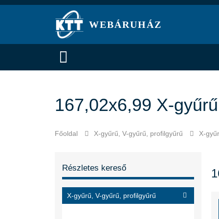
WEBÁRUHÁZ
167,02x6,99 X-gyűrű
Főoldal
X-gyűrű, V-gyűrű, profilgyűrű
X-gyű
Részletes kereső
1
X-gyűrű, V-gyűrű, profilgyűrű