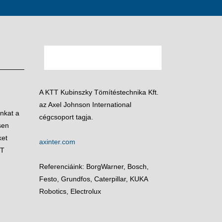
A KTT Kubinszky Tömítéstechnika Kft.
az Axel Johnson International
unkat a
cégcsoport tagja.
sen
ket
axinter.com
TT
Referenciáink: BorgWarner, Bosch,
Festo, Grundfos, Caterpillar, KUKA
Robotics, Electrolux