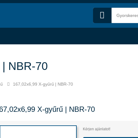
 | NBR-70
rű
167,02x6,99 X-gyűrű | NBR-70
67,02x6,99 X-gyűrű | NBR-70
Kérjen ajánlatot!