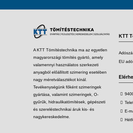
KTT Tö
A KTT Tömítéstechnika ma az egyetlen
Adószá
magyarországi tömítés gyártó, amely
EU adó
valamennyi használatos szerkezeti
anyagból előállított szimering esetében
Elérh
nagy méretválasztékot kínál.
Tevékenységünk főként szimeringek
9400
gyártása, valamint szimeringek, O-
gyűrűk, hidraulikatömítések, gépészeti
Tele
és szereléstechnikai áruk kis- és
E-ma
nagykereskedelme.
Hétf