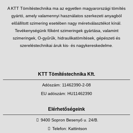
A KTT Tömítéstechnika ma az egyetlen magyarországi tömítés
gyártó, amely valamennyi használatos szerkezeti anyagból
előállított szimering esetében nagy méretválasztékot kínál.
Tevékenységünk főként szimeringek gyártása, valamint
szimeringek, O-gyűrűk, hidraulikatömítések, gépészeti és
szereléstechnikai áruk kis- és nagykereskedelme.
KTT Tömítéstechnika Kft.
Adószám: 11462390-2-08
EU adószám: HU11462390
Elérhetőségeink
9400 Sopron Besenyő u. 24/B.
Telefon:
Kattintson