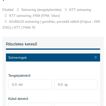
Főoldal
Szimering (tengelytömítés)
KTT szimering
KTT szimering, FKM (FPM, Viton)
62x80x10 szimering | gumiház, porvédő nélkül (A típus - DIN
3761) | KTT | FKM-75
Részletes kereső
Szimeringek
Tengelyátmérő
Külső átmérő