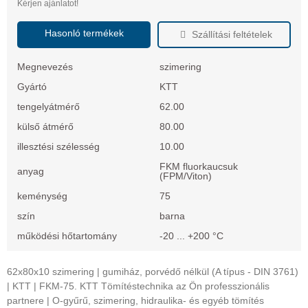
Kérjen ajánlatot!
Hasonló termékek
Szállítási feltételek
Megnevezés
szimering
Gyártó
KTT
tengelyátmérő
62.00
külső átmérő
80.00
illesztési szélesség
10.00
FKM fluorkaucsuk
anyag
(FPM/Viton)
keménység
75
szín
barna
működési hőtartomány
-20 ... +200 °C
62x80x10 szimering | gumiház, porvédő nélkül (A típus - DIN 3761)
| KTT | FKM-75. KTT Tömítéstechnika az Ön professzionális
partnere | O-gyűrű, szimering, hidraulika- és egyéb tömítés