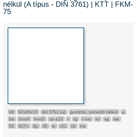
nélkül (A típus - DIN 3761) | KTT | FKM-
75
ktt
62x80x10
din 3761 (a)
gumiház, porvédő nélkül
a
ba
hms4
hms5
os-a10
r
rg
r-rvs
sc
sg
wa
92
827n
dg
35
ie
r21
cb
tra